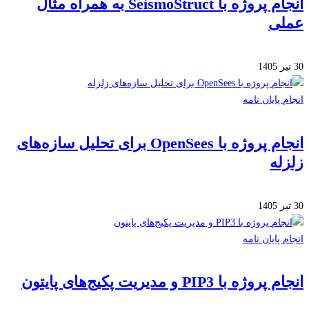
انجام پروژه با SeismoStruct به همراه مثال
لی
 پایان نامه
انجام پروژه با OpenSees برای تحلیل سازه‌های
له
 پایان نامه
ژه با PIP3 و مدیریت پکیج‌های پایتون