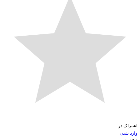
اک در
 شدن