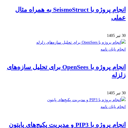
انجام پروژه با SeismoStruct به همراه مثال
لی
 پایان نامه
انجام پروژه با OpenSees برای تحلیل سازه‌های
له
 پایان نامه
ژه با PIP3 و مدیریت پکیج‌های پایتون