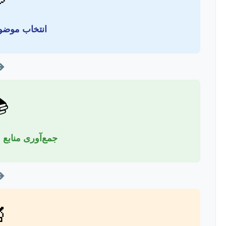
ع و پروپوزال
➔

 و ادبیات پژوهش
➔
