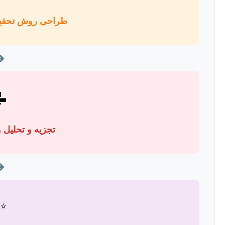
 و جمع‌آوری داده
➔

 و نگارش فصول
➔
✨