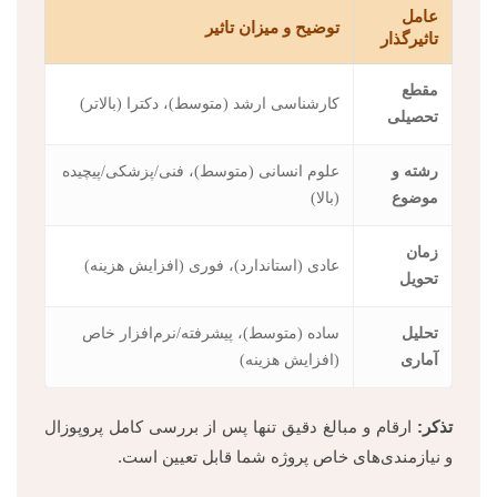
عامل
توضیح و میزان تاثیر
تاثیرگذار
مقطع
کارشناسی ارشد (متوسط)، دکترا (بالاتر)
تحصیلی
رشته و
علوم انسانی (متوسط)، فنی/پزشکی/پیچیده
موضوع
(بالا)
زمان
عادی (استاندارد)، فوری (افزایش هزینه)
تحویل
تحلیل
ساده (متوسط)، پیشرفته/نرم‌افزار خاص
آماری
(افزایش هزینه)
تذکر:
ارقام و مبالغ دقیق تنها پس از بررسی کامل پروپوزال
و نیازمندی‌های خاص پروژه شما قابل تعیین است.