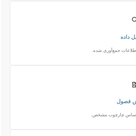

کشف حقایق پنهان از ا

خلق شاهکار علمی بر