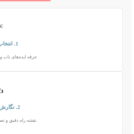

1. انتخاب موضوع
و تعیین مسیر پژوهش.
️
2. نگارش پروپوزال
صویب طرح تحقیقاتی.