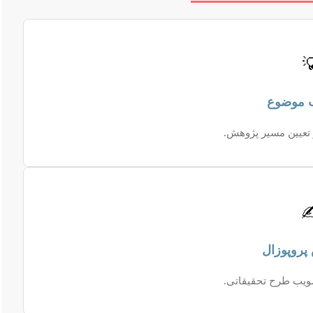

جرقه ایده‌های ناب 
✍
نقشه راه دقیق و ت