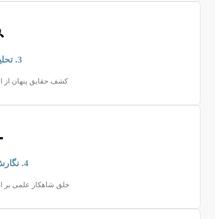

3. تحلیل داده
طلاعات جمع‌آوری شده.

4. نگارش فصول
 اساس چارچوب مشخص.