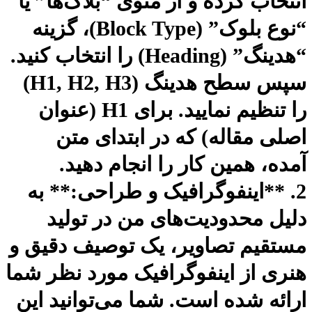
تخاب کرده و از منوی “بلاک‌ها” یا
“نوع بلوک” (Block Type)، گزینه
“هدینگ” (Heading) را انتخاب کنید.
سپس سطح هدینگ (H1, H2, H3)
را تنظیم نمایید. برای H1 (عنوان
لی مقاله) که در ابتدای متن
ده، همین کار را انجام دهید.
. **اینفوگرافیک و طراحی:** به
یل محدودیت‌های من در تولید
تقیم تصاویر، یک توصیف دقیق و
ری از اینفوگرافیک مورد نظر شما
ائه شده است. شما می‌توانید این