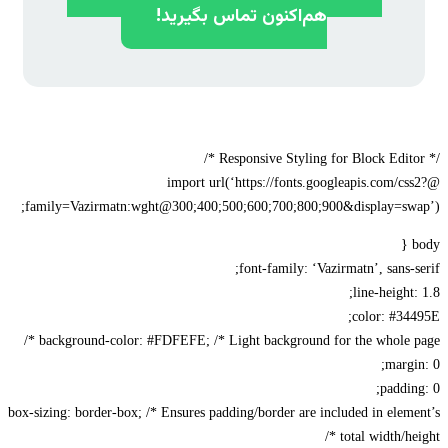
هم‌اکنون تماس بگیرید!
@import url(‘https://fonts.googleapis.com/css
family=Vazirmatn:wght@300;400;500;600;700;800;900&display=swa
font-family: ‘Vazirmatn’, sans-s
line-height:
color: #34
background-color: #FDFEFE; /* Light background for the whole pa
margi
paddin
box-sizing: border-box; /* Ensures padding/border are included in elem
total width/hei