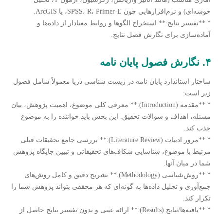
خوشه‌ای) و نرم‌افزارهایی چون SPSS، R، Primer-E، یا ArcGIS.
* **تفسیر نتایج:** استخراج الگوها و روابط معنادار از داده‌ها و
آماده‌سازی برای نگارش فصل نتایج.
۴. نگارش فصول پایان نامه
ساختار استاندارد پایان نامه در زیست شناسی دریا معمولاً شامل فصول
زیر است:
* **مقدمه (Introduction):** معرفی کلی موضوع، اهمیت پژوهش، بیان
مسئله، اهداف و سوالات تحقیق. این بخش باید خواننده را به موضوع
جذب کند.
* **مرور ادبیات (Literature Review):** بررسی جامع تحقیقات قبلی
مرتبط با موضوع، شناسایی شکاف‌های تحقیقاتی و تبیین جایگاه پژوهش
شما در میان آنها.
* **روش‌شناسی (Methodology):** تشریح دقیق و کامل روش‌های
جمع‌آوری و تحلیل داده‌ها به گونه‌ای که هر محققی بتواند پژوهش شما را
تکرار کند.
* **یافته‌ها/نتایج (Results):** ارائه عینی و بدون تفسیر نتایج حاصل از