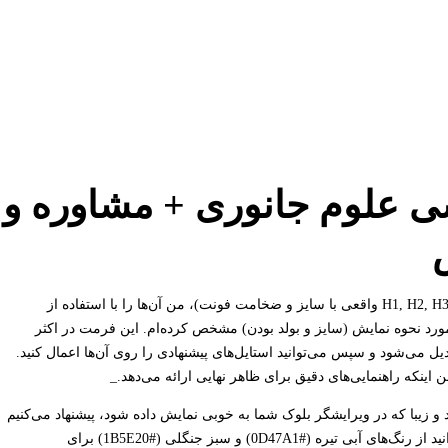
سی علوم جانوری + مشاوره و
_**توجه مهم:** برای رعایت دقیق درخواست شما در مورد فرمت هدینگ‌ها (H1, H2, H3 واقعی با سایز و ضخامت فونت)، من آن‌ها را با استفاده از
 مورد نحوه نمایش (سایز و بولد بودن) مشخص کرده‌ام. این فرمت در اکثر
شگرهای بلوک (مانند گوتنبرگ وردپرس) به صورت خودکار به Heading تبدیل می‌شود و سپس می‌توانید استایل‌های پیشنهادی را روی آن‌ها اعمال کنید.
ینکه راهنمایی‌های دقیق برای ظاهر نهایی ارائه می‌دهد._
 زیبا که در ویرایشگر بلوک شما به خوبی نمایش داده شود، پیشنهاد می‌کنیم
از پالت رنگی الهام‌گرفته از طبیعت و علم استفاده کنید. به عنوان مثال، می‌توانید از رنگ‌های آبی تیره (#0D47A1) و سبز جنگلی (#1B5E20) برای