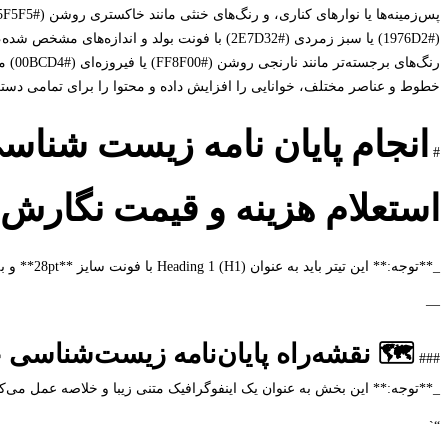
رنگ‌ه
خطوط و عناصر مختلف، خوانایی را افزایش داده و محتوا را برای تمامی دستگاه
انجام پایان نامه زیست شناس
#
استعلام هزینه و قیمت نگارش
_**توجه:** این تیتر باید به عنوان Heading 1 (H1) با فونت سایز **28pt** و به صورت **بولد (Bold)** نمایش داده شود._
—
🗺️ نقشه‌راه پایان‌نامه زیست‌شناسی 
###
_**توجه:** این بخش به عنوان یک اینفوگرافیک متنی زیبا و خلاصه عمل می‌کند و باید بلافاصله بع
“`