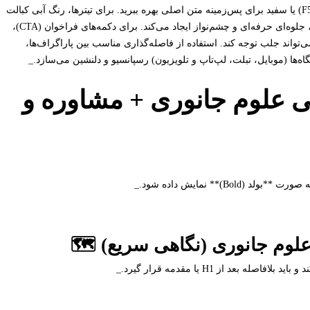
پس‌زمینه‌ها یا نوارهای کناری، و رنگ‌های خنثی مانند خاکستری روشن (#F5F5F5) یا سفید برای پس‌زمینه متن اصلی بهره ببرید. برای تیترها، رنگ آبی کبالت
(#1976D2) یا سبز زمردی (#2E7D32) با فونت بولد و اندازه‌های مشخص شده، جلوه‌ای حرفه‌ای و چشم‌نواز ایجاد می‌کند. برای دکمه‌های فراخوان (CTA)،
ای برجسته‌تر مانند نارنجی روشن (#FF8F00) یا فیروزه‌ای (#00BCD4) می‌تواند جلب توجه کند. استفاده از فاصله‌گذاری مناسب بین پاراگراف‌ها،
‌ها (موبایل، تبلت، لپ‌تاپ و تلویزیون) رسپانسیو و دلنشین می‌سازد._
ی علوم جانوری + مشاوره و
علوم جانوری (نگاهی سریع) 🗺️
د از H1 یا مقدمه قرار گیرد._