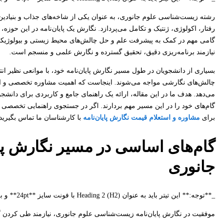
رشته زیست‌شناسی علوم جانوری، به عنوان یکی از شاخه‌های جذاب و بنیادین 
رفتار، اکولوژی، ژنتیک و تکامل می‌پردازد. نگارش یک پایان‌نامه در این حوز
گامی مهم در کمک به پیشرفت علم و حل چالش‌های محیط زیستی و بیولوژیکی 
نیازمند برنامه‌ریزی دقیق، تحقیق گسترده و نگارش علمی و منسجم است.
بسیاری از دانشجویان در طول مسیر نگارش پایان‌نامه خود، با موانعی نظیر ان
چالش‌های نگارشی مواجه می‌شوند. اینجاست که اهمیت مشاوره تخصصی و امکان
می‌دهد. هدف ما در این مقاله، ارائه یک راهنمای جامع و کاربردی برای دانشج
گام‌های خود را در این مسیر مهم بردارند. اگر در جستجوی راهنمایی تخصصی و بر
برای
مشاوره و استعلام قیمت نگارش پایان‌نامه
با کارشناسان ما تماس بگیرید.
گام‌های اساسی در مسیر نگارش پا
جانوری
_**توجه:** این تیتر باید به عنوان Heading 2 (H2) با فونت سایز **24pt** و به صورت **بولد (Bold)** نمایش داده شود._
موفقیت در نگارش پایان‌نامه زیست‌شناسی علوم جانوری، نیازمند طی کردن گ