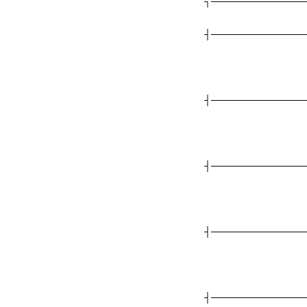
┌──────────────
├──────────────
├──────────────
├──────────────
├──────────────
├──────────────