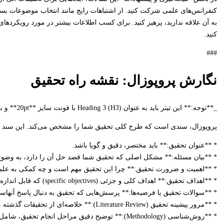
کنفرانس‌های علمی شرکت کنید. از اشتباهات رایج مانند انتخاب موضوعات بسیا
به آن علاقه ندارید، پرهیز کنید. برای کسب اطلاعات بیشتر در مورد رویکردها
کنید.
###
نگارش پروپوزال: نقشه راه تحقیق
_**توجه:** این تیتر باید به عنوان Heading 3 (H3) با فونت سایز **20pt** و به صورت **بولد (Bold)** نمایش داده شود._
پروپوزال، سندی است که طرح کلی تحقیق شما را مشخص می‌کند. این سند 
* **عنوان تحقیق:** باید مختصر، دقیق و گویا باشد.
* **بیان مسئله:** مشکل اصلی که تحقیق شما قصد حل آن را دارد، به وضوح
* **اهمیت و ضرورت تحقیق:** چرا این تحقیق مهم است و چه کمکی به علم ی
* **اهداف تحقیق:** اهداف کلی و جزئی (specific objectives) که قابل اندازه‌گیری باشند.
* **سوالات تحقیق یا فرضیه‌ها:** پرسش‌هایی که تحقیق به دنبال پاسخ آنهاس
* **مرور پیشینه تحقیق (Literature Review):** خلاصه‌ای از تحقیقات گذشته مرتبط با موضوع که نشان‌دهنده شکاف‌های تحقیقاتی موجود باشد.
* **روش‌شناسی (Methodology):** توضیح دقیق مراحل انج