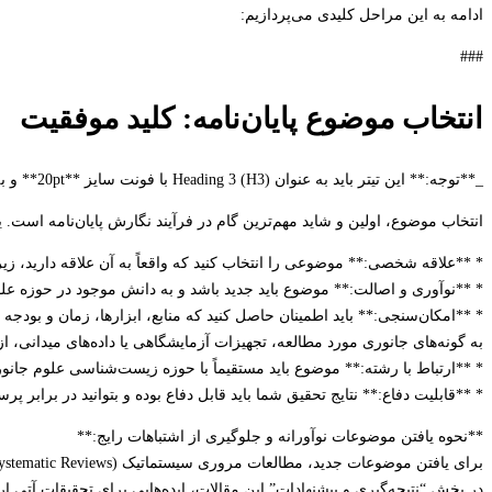
ادامه به این مراحل کلیدی می‌پردازیم:
###
انتخاب موضوع پایان‌نامه: کلید موفقیت
_**توجه:** این تیتر باید به عنوان Heading 3 (H3) با فونت سایز **20pt** و به صورت **بولد (Bold)** نمایش داده شود._
انتخاب موضوع، اولین و شاید مهم‌ترین گام در فرآیند نگارش پایان‌نامه است.
* **علاقه شخصی:** موضوعی را انتخاب کنید که واقعاً به آن علاقه دارید، زی
* **نوآوری و اصالت:** موضوع باید جدید باشد و به دانش موجود در حوزه عل
* **امکان‌سنجی:** باید اطمینان حاصل کنید که منابع، ابزارها، زمان و بودجه 
به گونه‌های جانوری مورد مطالعه، تجهیزات آزمایشگاهی یا داده‌های میدانی، 
* **ارتباط با رشته:** موضوع باید مستقیماً با حوزه زیست‌شناسی علوم جا
* **قابلیت دفاع:** نتایج تحقیق شما باید قابل دفاع بوده و بتوانید در برابر 
**نحوه یافتن موضوعات نوآورانه و جلوگیری از اشتباهات رایج:**
در بخش “نتیجه‌گیری و پیشنهادات” این مقالات، ایده‌هایی برای تحقیقات آتی ا