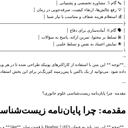
│ 📞 گام 5: مشاوره تخصصی و پشتیبانی │
│ 💡 رفع چالش‌ها، ارتقاء کیفیت، صرفه‌جویی در زمان │
│ 💰 استعلام هزینه شفاف و متناسب با نیاز شما │
───────────────────────────────────────────┤
│ 🗣️ گام 6: آماده‌سازی برای دفاع │
│ 🎤 تسلط بر محتوا، تمرین ارائه، پاسخ به سؤالات │
│ 🌟 نمایش اعتماد به نفس و تسلط علمی │
───────────────────────────────────────────┘
“`
_**توجه:** این متن با استفاده از کاراکترهای یونیکد طراحی شده تا در هر
داده شود. می‌توانید از یک باکس با پس‌زمینه کم‌رنگ‌تر برای این بخش استفاده 
—
مقدمه: چرا پایان‌نامه زیست‌شناسی علوم جانوری؟
مقدمه: چرا پایان‌نامه زیست‌شنا
_**توجه:** این تیتر باید به عنوان Heading 2 (H2) با فونت سایز **24pt** و به صورت **بولد (Bold)** نمایش داده شود._