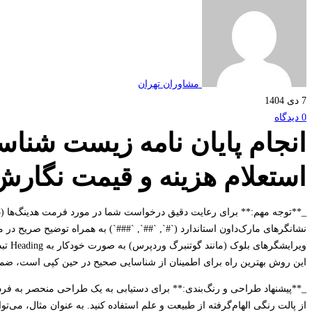
مشاوران تهران
7 دی 1404
0 دیدگاه
انجام پایان نامه زیست شنا
استعلام هزینه و قیمت نگارش
نشانگرهای مارک‌داون استاندارد (`#`, `##`, `###`) به همراه توضیح صریح در
ویرای
این روش بهترین راه برای اطمینان از شناسایی صحیح در حین کپی است، ضمن ا
_**پیشنهاد طراحی و رنگ‌بندی:** برای دستیابی به یک طراحی منحصر به فرد و