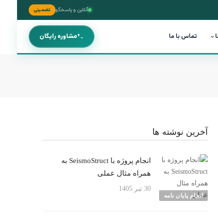
آنلاین و پاسخگو
تضمینی
ا
تماس با ما
مشاوره رایگان
آخرین نوشته ها
انجام پروژه با SeismoStruct به
همراه مثال عملی
30 تیر 1405
انجام پایان نامه