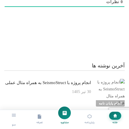
0
نظرات
آخرین نوشته ها
انجام پروژه با SeismoStruct به همراه مثال عملی
30 تیر 1405
انجام پایان نامه
انجام پروژه با OpenSees برای تحلیل سازه‌های
خانه
پایان‌نامه
مشاوره
تعرفه
منو