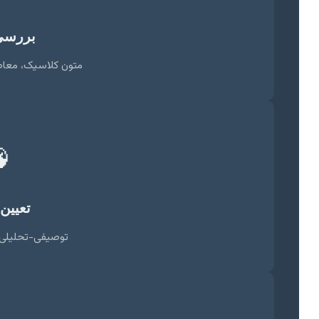
 منابع
صر، مقالات تخصصی

ن روش
 تاریخی، تطبیقی