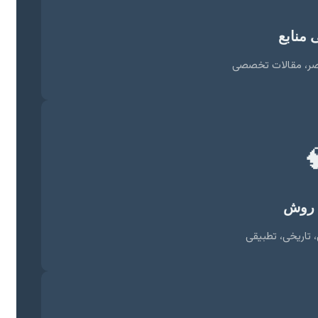
بررسی
متون کلاسیک، معا

تعیی
توصیفی-تحلیلی،