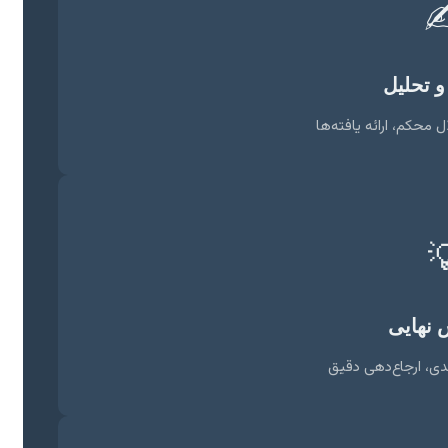
✍
نگارش 
فصول منطقی، استدلال 

ویرایش
رفع ایرادات، فرمت‌ب