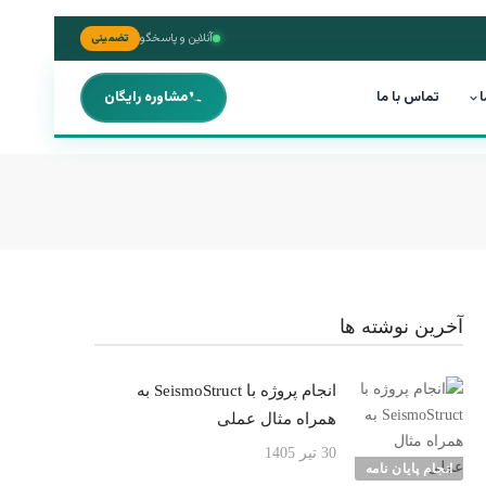
آنلاین و پاسخگو
تضمینی
ا
تماس با ما
مشاوره رایگان
آخرین نوشته ها
انجام پروژه با SeismoStruct به
همراه مثال عملی
30 تیر 1405
انجام پایان نامه