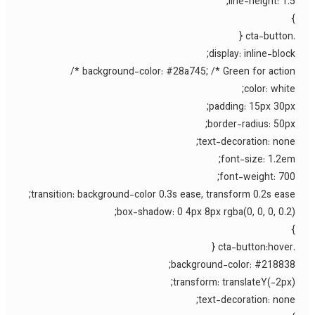
line-height: 1.5
display: inline-block
background-color: #28a745; /* Green for action *
color: white
padding: 15px 30px
border-radius: 50px
text-decoration: none
font-size: 1.2em
font-weight: 700
transition: background-color 0.3s ease, transform 0.2s ease
box-shadow: 0 4px 8px rgba(0, 0, 0, 0.2)
background-color: #218838
transform: translateY(-2px)
text-decoration: none