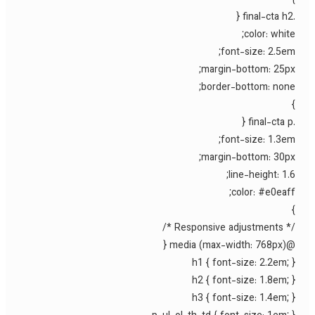
color: white
font-size: 2.5em
margin-bottom: 25px
border-bottom: none
font-size: 1.3em
margin-bottom: 30px
line-height: 1.6
color: #e0eaff
/* Responsive adjustm
@media (max-width:
h1 { font-size: 2.2em; 
h2 { font-size: 1.8em; 
h3 { font-size: 1.4em; 