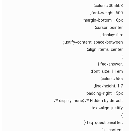
color: #0056b3
font-weight: 600
margin-bottom: 10px
cursor: pointer
display: flex
justify-content: space-between
align-items: center
font-size: 1.1em
color: #555
line-height: 1.7
padding-right: 15px
display: none; /* Hidden by default *
text-align: justify
content: ‘+