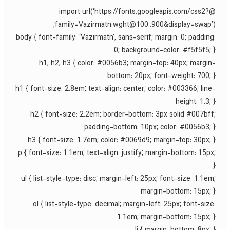
@import url(‘https://fonts.googleapis.com/css2?
family=Vazirmatn:wght@100..900&display=swap’)
body { font-family: ‘Vazirmatn’, sans-serif; margin: 0; padding
0; background-color: #f5f5f5; 
h1, h2, h3 { color: #0056b3; margin-top: 40px; margin
bottom: 20px; font-weight: 700; 
h1 { font-size: 2.8em; text-align: center; color: #003366; line
height: 1.3; 
h2 { font-size: 2.2em; border-bottom: 3px solid #007bff
padding-bottom: 10px; color: #0056b3; 
h3 { font-size: 1.7em; color: #0069d9; margin-top: 30px; 
p { font-size: 1.1em; text-align: justify; margin-bottom: 15px
ul { list-style-type: disc; margin-left: 25px; font-size: 1.1em
margin-bottom: 15px; 
ol { list-style-type: decimal; margin-left: 25px; font-size
1.1em; margin-bottom: 15px; 