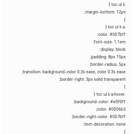
margin-bottom: 12px
color: #007bff
font-size: 1.1em
display: block
padding: 8px 15px
border-radius: 5px
transition: background-color 0.3s ease, color 0.3s ease
border-right: 3px solid transparent
background-color: #e0f0ff
color: #0056b3
border-right-color: #007bff
text-decoration: none