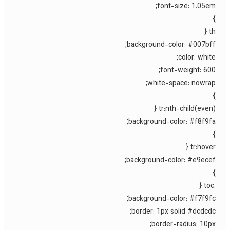
font-size: 1.05em
th
background-color: #007bff
color: white
font-weight: 600
white-space: nowrap
tr:nth-child(even) 
background-color: #f8f9fa
tr:hover 
background-color: #e9ecef
background-color: #f7f9fc
border: 1px solid #dcdcdc
border-radius: 10px