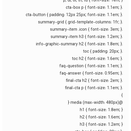
p, ul, ol, th, td { font-size: 1em; 
@media (max-width:
h1 { font-size: 1.8em; 
h2 { font-size: 1.6em; 
h3 { font-size: 1.2em; 