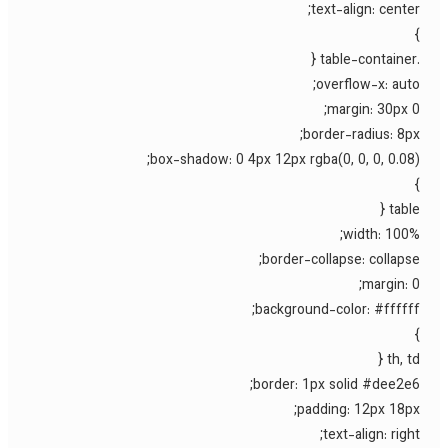
text-align: center
overflow-x: auto
margin: 30px 0
border-radius: 8px
box-shadow: 0 4px 12px rgba(0, 0, 0, 0.08)
table 
width: 100%
border-collapse: collapse
margin: 0
background-color: #ffffff
th, td 
border: 1px solid #dee2e6
padding: 12px 18px
text-align: right