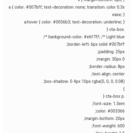
li { margin-bottom: 8px; 
a { color: #007bff; text-decoration: none; transition: color 0.3
ease; 
a:hover { color: #0056b3; text-decoration: underline; 
background-color: #e6f7ff; /* Light blue *
border-left: 6px solid #007bff
padding: 25px
margin: 30px 0
border-radius: 8px
text-align: center
box-shadow: 0 4px 10px rgba(0, 0, 0, 0.08)
font-size: 1.3em
color: #003366
margin-bottom: 20px
font-weight: 600