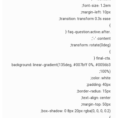
font-size: 1.2em
margin-left: 10px
transition: transform 0.3s ease
content: ‘-
transform: rotate(0deg)
background: linear-gradient(135deg, #007bff 0%, #0056b
100%)
color: white
padding: 40px
border-radius: 15px
text-align: center
margin-top: 50px
box-shadow: 0 8px 20px rgba(0, 0, 0, 0.2)