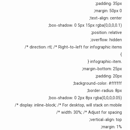
padding: 35px;
margin: 50px 0;
text-align: center;
box-shadow: 0 5px 15px rgba(0,0,0,0.1);
position: relative;
overflow: hidden;
direction: rtl; /* Right-to-left for infographic items */
}
.infographic-item {
margin-bottom: 25px;
padding: 20px;
background-color: #ffffff;
border-radius: 8px;
box-shadow: 0 2px 8px rgba(0,0,0,0.05);
display: inline-block; /* For desktop, will stack on mobile */
width: 30%; /* Adjust for spacing */
vertical-align: top;
margin: 1%;