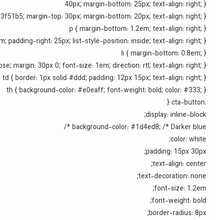
40px; margin-bottom: 25px; text-align: right; }
#3f51b5; margin-top: 30px; margin-bottom: 20px; text-align: right; }
p { margin-bottom: 1.2em; text-align: right; }
; padding-right: 25px; list-style-position: inside; text-align: right; }
li { margin-bottom: 0.8em; }
se; margin: 30px 0; font-size: 1em; direction: rtl; text-align: right; }
, td { border: 1px solid #ddd; padding: 12px 15px; text-align: right; }
th { background-color: #e0eaff; font-weight: bold; color: #333; }
.cta-button {
display: inline-block;
background-color: #1d4ed8; /* Darker blue */
color: white;
padding: 15px 30px;
text-align: center;
text-decoration: none;
font-size: 1.2em;
font-weight: bold;
border-radius: 8px;