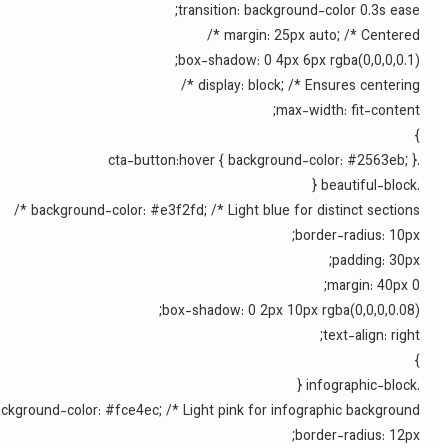
transition: background-color 0.3s ease;
margin: 25px auto; /* Centered */
box-shadow: 0 4px 6px rgba(0,0,0,0.1);
display: block; /* Ensures centering */
max-width: fit-content;
}
.cta-button:hover { background-color: #2563eb; }
.beautiful-block {
background-color: #e3f2fd; /* Light blue for distinct sections */
border-radius: 10px;
padding: 30px;
margin: 40px 0;
box-shadow: 0 2px 10px rgba(0,0,0,0.08);
text-align: right;
}
.infographic-block {
ckground-color: #fce4ec; /* Light pink for infographic background */
border-radius: 12px;