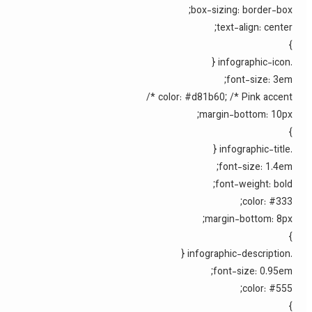
box-sizing: border-box;
text-align: center;
}
.infographic-icon {
font-size: 3em;
color: #d81b60; /* Pink accent */
margin-bottom: 10px;
}
.infographic-title {
font-size: 1.4em;
font-weight: bold;
color: #333;
margin-bottom: 8px;
}
.infographic-description {
font-size: 0.95em;
color: #555;
}