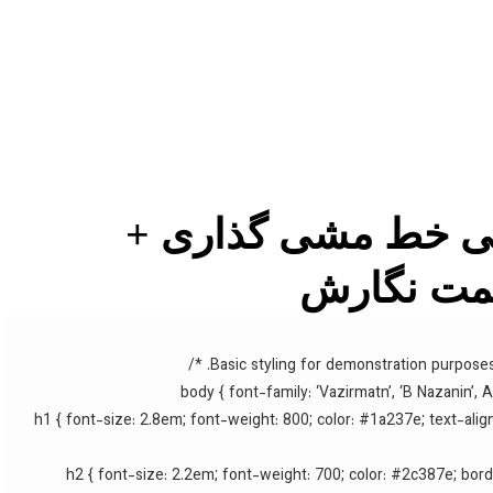
لتی خط مشی گذاری +
قیمت نگارش
body { font-family: ‘Vazirmatn’, ‘B Nazanin’, Ar
h1 { font-size: 2.8em; font-weight: 800; color: #1a237e; text-alig
h2 { font-size: 2.2em; font-weight: 700; color: #2c387e; bo