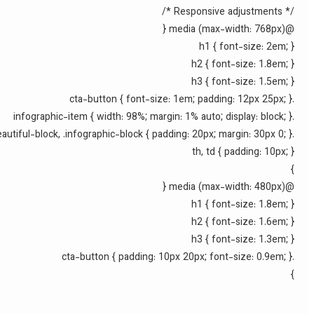
/* Responsive adjustments */
@media (max-width: 768px) {
h1 { font-size: 2em; }
h2 { font-size: 1.8em; }
h3 { font-size: 1.5em; }
.cta-button { font-size: 1em; padding: 12px 25px; }
.infographic-item { width: 98%; margin: 1% auto; display: block; }
.beautiful-block, .infographic-block { padding: 20px; margin: 30px 0; }
th, td { padding: 10px; }
}
@media (max-width: 480px) {
h1 { font-size: 1.8em; }
h2 { font-size: 1.6em; }
h3 { font-size: 1.3em; }
.cta-button { padding: 10px 20px; font-size: 0.9em; }
}