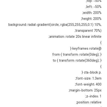
top: -50
left: -50
width: 200
height: 200
background: radial-gradient(circle, rgba(255,255,255,0.1) 10
transparent 70%
animation: rotate 20s linear infinit
@keyf
from { transform: rotate(0deg);
to { transform: rotate(360deg);
font-size: 1.3e
font-weight: 40
margin-bottom: 25p
z-index: 
position: relativ