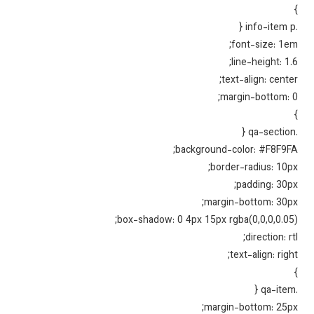
font-size: 1e
line-height: 1.
text-align: cente
margin-bottom: 
background-color: #F8F9F
border-radius: 10p
padding: 30p
margin-bottom: 30p
box-shadow: 0 4px 15px rgba(0,0,0,0.05
direction: rt
text-align: righ
margin-bottom: 25p