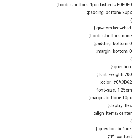
border-bottom: 1px dashed #E0E0E
padding-bottom: 20p
border-bottom: non
padding-bottom: 
margin-bottom: 
font-weight: 70
color: #0A3D6
font-size: 1.25e
margin-bottom: 10p
display: fle
align-items: cente
content: “