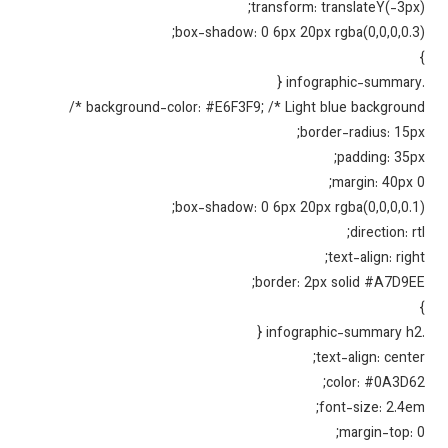
transform: translateY(-3px
box-shadow: 0 6px 20px rgba(0,0,0,0.3
background-color: #E6F3F9; /* Light blue background 
border-radius: 15p
padding: 35p
margin: 40px 
box-shadow: 0 6px 20px rgba(0,0,0,0.1
direction: rt
text-align: righ
border: 2px solid #A7D9E
text-align: cente
color: #0A3D6
font-size: 2.4e
margin-top: 