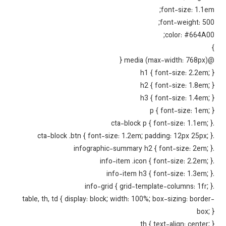
font-size: 1.1e
font-weight: 50
color: #664A0
@media (
h1 { font-size: 2.2em;
h2 { font-size: 1.8em;
h3 { font-size: 1.4em;
p { font-size: 1em;
table, th, td { display: block; width: 100%; box-sizing: borde
box;
th { text-align: center;