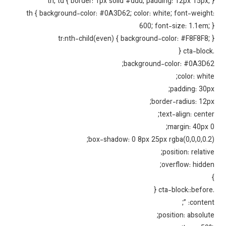
th, td { border: 1px solid #ddd; padding: 12px 15px;
th { background-color: #0A3D62; color: white; font-weigh
600; font-size: 1.1em;
tr:nth-child(even) { background-color: #F8F8F8;
background-color: #0A3D6
color: whit
padding: 30p
border-radius: 12p
text-align: cente
margin: 40px 
box-shadow: 0 8px 25px rgba(0,0,0,0.2
position: relativ
overflow: hidde
content:
position: absolut