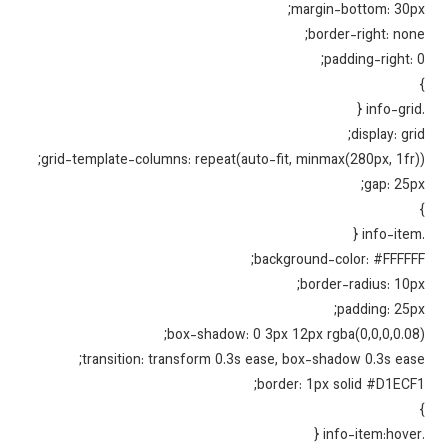
margin-bottom: 30p
border-right: non
padding-right: 
display: gri
grid-template-columns: repeat(auto-fit, minmax(280px, 1fr)
gap: 25p
background-color: #FFFFF
border-radius: 10p
padding: 25p
box-shadow: 0 3px 12px rgba(0,0,0,0.08
transition: transform 0.3s ease, box-shadow 0.3s eas
border: 1px solid #D1ECF