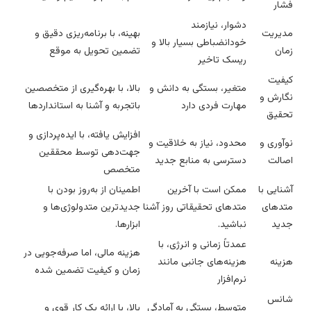
شار
دشوار، نیازمند
دیریت
بهینه، با برنامه‌ریزی دقیق و
خودانضباطی بسیار بالا و
مان
تضمین تحویل به موقع
ریسک تاخیر
یفیت
متغیر، بستگی به دانش و
بالا، با بهره‌گیری از متخصصین
گارش و
مهارت فردی دارد
باتجربه و آشنا به استانداردها
حقیق
افزایش یافته، با ایده‌پردازی و
وآوری و
محدود، نیاز به خلاقیت و
جهت‌دهی توسط محققین
صالت
دسترسی به منابع جدید
متخصص
نایی با
ممکن است با آخرین
اطمینان از به‌روز بودن با
تدهای
متدهای تحقیقاتی روز آشنا
جدیدترین متدولوژی‌ها و
دید
نباشید.
ابزارها.
عمدتاً زمانی و انرژی، با
هزینه مالی، اما صرفه‌جویی در
زینه
هزینه‌های جانبی مانند
زمان و کیفیت تضمین شده
نرم‌افزار
انس
متوسط، بستگی به آمادگی
بالا، با ارائه یک کار قوی و