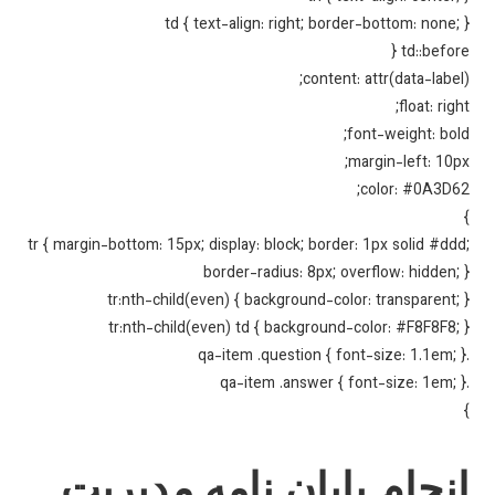
td { text-align: right; border-bottom: none;
td::before
content: attr(data-label
float: righ
font-weight: bol
margin-left: 10p
color: #0A3D6
tr { margin-bottom: 15px; display: block; border: 1px solid #dd
border-radius: 8px; overflow: hidden;
tr:nth-child(even) { background-color: transparent;
tr:nth-child(even) td { background-color: #F8F8F8;
نجام پایان نامه مدیریت