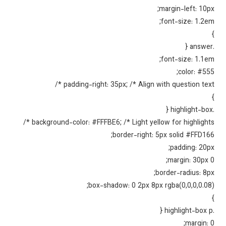
margin-left: 10p
font-size: 1.2e
font-size: 1.1e
color: #55
padding-right: 35px; /* Align with question text 
background-color: #FFFBE6; /* Light yellow for highlights 
border-right: 5px solid #FFD16
padding: 20p
margin: 30px 
border-radius: 8p
box-shadow: 0 2px 8px rgba(0,0,0,0.08
margin: 