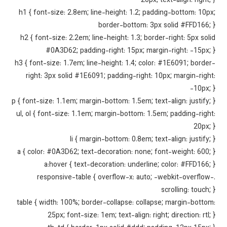
20px; text-align: right;
h1 { font-size: 2.8em; line-height: 1.2; padding-bottom: 10p
border-bottom: 3px solid #FFD166;
h2 { font-size: 2.2em; line-height: 1.3; border-right: 5px sol
#0A3D62; padding-right: 15px; margin-right: -15px;
h3 { font-size: 1.7em; line-height: 1.4; color: #1E6091; borde
right: 3px solid #1E6091; padding-right: 10px; margin-righ
-10px;
p { font-size: 1.1em; margin-bottom: 1.5em; text-align: justify;
ul, ol { font-size: 1.1em; margin-bottom: 1.5em; padding-righ
20px;
li { margin-bottom: 0.8em; text-align: justify;
a { color: #0A3D62; text-decoration: none; font-weight: 600;
a:hover { text-decoration: underline; color: #FFD166;
.responsive-table { overflow-x: auto; -webkit-overflow
scrolling: touch;
table { width: 100%; border-collapse: collapse; margin-botto
25px; font-size: 1em; text-align: right; direction: rtl;