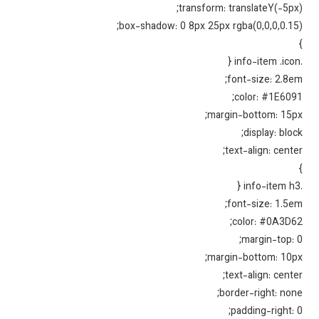
transform: translateY(-5px
box-shadow: 0 8px 25px rgba(0,0,0,0.15
font-size: 2.8e
color: #1E609
margin-bottom: 15p
display: bloc
text-align: cente
font-size: 1.5e
color: #0A3D6
margin-top: 
margin-bottom: 10p
text-align: cente
border-right: non
padding-right: 