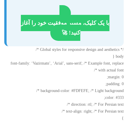
با یک کلیک، مسیر موفقیت خود را آغاز
کنید! 🚀
/* Global styles for responsive design and aesthetics */
body {
font-family: ‘Vazirmatn’, ‘Arial’, sans-serif; /* Example font, replace
with actual font */
margin: 0;
padding: 0;
background-color: #FDFEFE; /* Light background */
color: #333;
direction: rtl; /* For Persian text */
text-align: right; /* For Persian text */
}