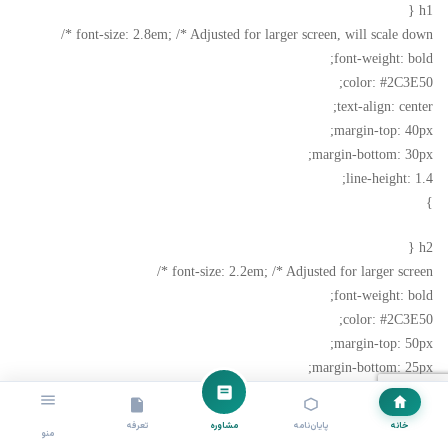
h1 {
font-size: 2.8em; /* Adjusted for larger screen, will scale down */
font-weight: bold;
color: #2C3E50;
text-align: center;
margin-top: 40px;
margin-bottom: 30px;
line-height: 1.4;
}
h2 {
font-size: 2.2em; /* Adjusted for larger screen */
font-weight: bold;
color: #2C3E50;
margin-top: 50px;
margin-bottom: 25px;
border-bottom: 3px solid #3498DB; /* Accent line */
padding-bottom: 10px;
خانه
پایان‌نامه
مشاوره
تعرفه
منو
}