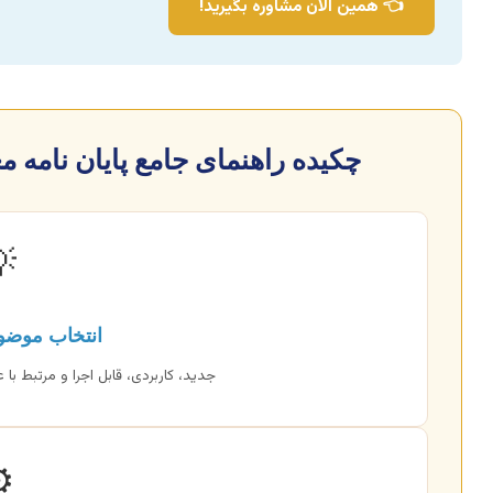
👈 همین الان مشاوره بگیرید!
معماری کشتی (اینفوگرافیک متنی)

ع هوشمندانه
علایق شما. از یک ایده خوب آغاز کنید.
️