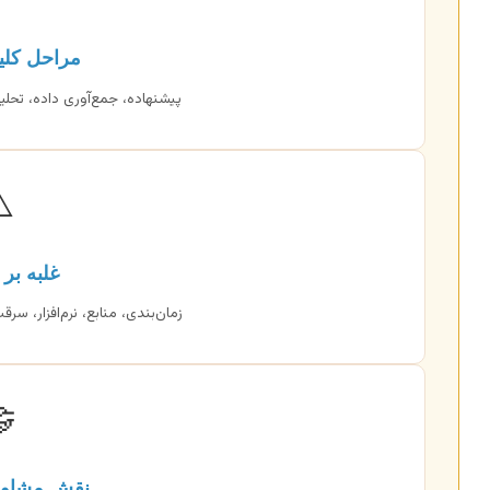
یدی نگارش
یل، نگارش فصول، ویرایش، دفاع.
️
 چالش‌ها
 علمی. از ابتدا برنامه‌ریزی کنید.

ره تخصصی