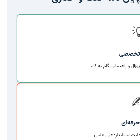

مشاوره
انتخاب موضوع، تدوین پروپو
✍
نگارش 
نگارش تمامی فصول با ر