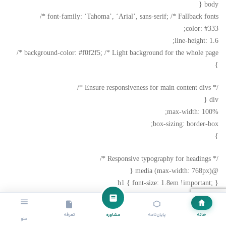
body {
font-family: ‘Tahoma’, ‘Arial’, sans-serif; /* Fallback fonts */
color: #333;
line-height: 1.6;
background-color: #f0f2f5; /* Light background for the whole page */
}
/* Ensure responsiveness for main content divs */
div {
max-width: 100%;
box-sizing: border-box;
}
/* Responsive typography for headings */
@media (max-width: 768px) {
h1 { font-size: 1.8em !important; }
h2 { font-size: 1.5em !important; }
h3 { font-size: 1.2em !important; }
خانه
پایان‌نامه
مشاوره
تعرفه
منو
p, ul, table, td, th { font-size: 0.95em !important; }