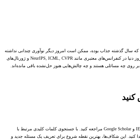
 سال گذشته جذاب بوده، ممکن است امروز دیگر نوآوری چندانی نداشته
، باید مقالات روز دنیا در کنفرانس‌های معتبری مانند NeurIPS, ICML, CVPR و ژورنال‌های
ر روی چه مسائلی هستند و چه چالش‌هایی هنوز حل‌نشده باقی مانده‌اند.
 کنید
به پایگاه‌های داده علمی معتبر مانند IEEE Xplore, ACM Digital Library, Scopus و Google Scholar مراجعه کنید. با جستجوی کلمات کلیدی مرتبط با
رد علاقه‌تان، می‌توانید شکاف‌های تحقیقاتی (Research Gaps) را پیدا کنید. این شکاف‌ها، بهترین نقطه شروع برای تعریف یک مسئله جدید و