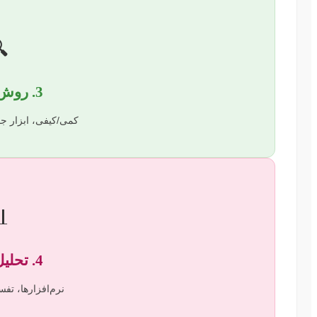

3. روش تحقیق
ع‌آوری، نمونه‌گیری.

4. تحلیل داده‌ها
یر، یافتن الگوها.