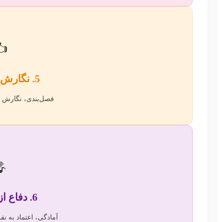
️
5. نگارش و ویرایش
علمی، رفرنس‌دهی.

6. دفاع از پایان‌نامه
فس، پاسخ به سوالات.