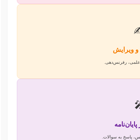
✍
فصل‌بندی، نگارش 

آمادگی، اعتماد به ن