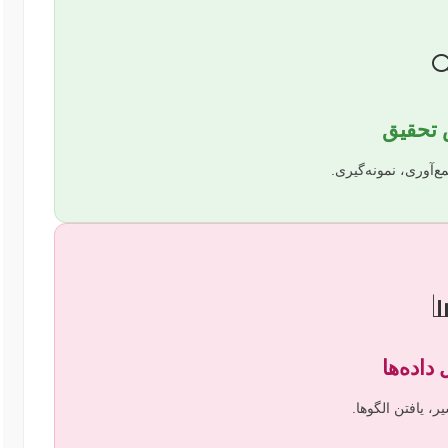

کمی/کیفی، ابزار جم

نرم‌افزارها، تفس