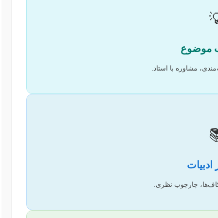

شناسایی شکاف، علاقه‌م

منابع معتبر، تحلیل ش