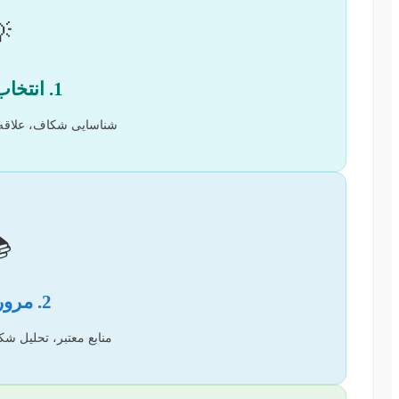

1. انتخاب موضوع
ندی، مشاوره با استاد.

2. مرور ادبیات
کاف‌ها، چارچوب نظری.