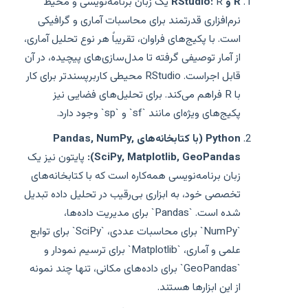
R و RStudio:
R یک زبان برنامه‌نویسی و محیط
نرم‌افزاری قدرتمند برای محاسبات آماری و گرافیکی
است. با پکیج‌های فراوان، تقریباً هر نوع تحلیل آماری،
از آمار توصیفی گرفته تا مدل‌سازی‌های پیچیده، در آن
قابل اجراست. RStudio محیطی کاربرپسندتر برای کار
با R فراهم می‌کند. برای تحلیل‌های فضایی نیز
پکیج‌های ویژه‌ای مانند `sf` و `sp` وجود دارد.
Python (با کتابخانه‌های Pandas, NumPy,
SciPy, Matplotlib, GeoPandas):
پایتون نیز یک
زبان برنامه‌نویسی همه‌کاره است که با کتابخانه‌های
تخصصی خود، به ابزاری بی‌رقیب در تحلیل داده تبدیل
شده است. `Pandas` برای مدیریت داده‌ها،
`NumPy` برای محاسبات عددی، `SciPy` برای توابع
علمی و آماری، `Matplotlib` برای ترسیم نمودار و
`GeoPandas` برای داده‌های مکانی، تنها چند نمونه
از این ابزارها هستند.