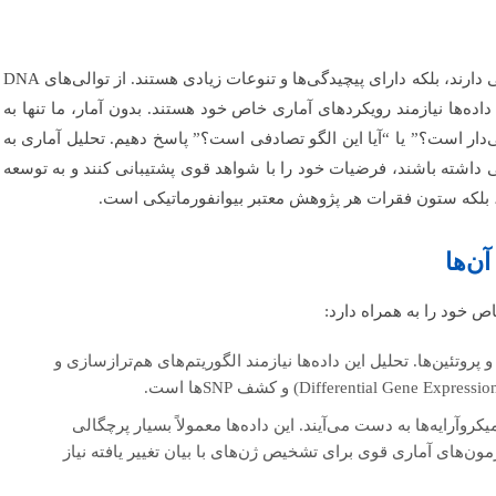
در دنیای بیوانفورماتیک، ما با داده‌هایی روبرو هستیم که نه تنها حجم بالایی دارند، بلکه دارای پیچیدگی‌ها و تنوعات زیادی هستند. از توالی‌های DNA
ن داده‌ها نیازمند رویکردهای آماری خاص خود هستند. بدون آمار، ما تنها به
نی‌دار است؟” یا “آیا این الگو تصادفی است؟” پاسخ دهیم. تحلیل آماری به
می داشته باشند، فرضیات خود را با شواهد قوی پشتیبانی کنند و به توسعه
 بلکه ستون فقرات هر پژوهش معتبر بیوانفورماتیکی است.
آن‌ها
ص خود را به همراه دارد:
امل توالی‌های DNA، RNA و پروتئین‌ها. تحلیل این داده‌ها نیازمند الگوریتم‌های هم‌ترازسازی و
از RNA-seq یا میکروآرایه‌ها به دست می‌آیند. این داده‌ها معمولاً بسیار پرچگالی
 بعد و آزمون‌های آماری قوی برای تشخیص ژن‌های با بیان تغییر یافته نیاز