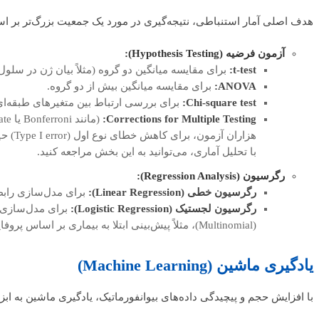
هدف اصلی آمار استنباطی، نتیجه‌گیری در مورد یک جمعیت بزرگ‌تر بر ا
آزمون فرضیه (Hypothesis Testing):
t-test:
برای مقایسه میانگین دو گروه (مثلاً بیان ژن در سلول‌
ANOVA:
برای مقایسه میانگین بیش از دو گروه.
Chi-square test:
برای بررسی ارتباط بین متغیرهای طبقه‌ای (Categorical variables) مانند فراوانی آلل
Corrections for Multiple Testing:
هزاران آزمون، برای کاهش خطای نوع اول (Type I error) حیاتی هستند. برای اطلاعات بیشتر در مورد
با تحلیل آماری، می‌توانید به این بخش مراجعه کنید.
رگرسیون (Regression Analysis):
رگرسیون خطی (Linear Regression):
برای مدل‌سازی رابطه
رگرسیون لجستیک (Logistic Regression):
(Multinomial)، مثلاً پیش‌بینی ابتلا به بیماری بر اساس پروفایل بیان ژن.
یادگیری ماشین (Machine Learning)
با افزایش حجم و پیچیدگی داده‌های بیوانفورماتیک، یادگیری ماشین به اب