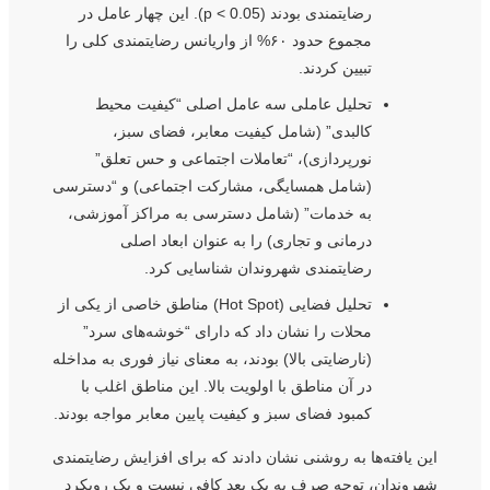
رضایتمندی بودند (p < 0.05). این چهار عامل در
مجموع حدود ۶۰% از واریانس رضایتمندی کلی را
تبیین کردند.
تحلیل عاملی سه عامل اصلی “کیفیت محیط
کالبدی” (شامل کیفیت معابر، فضای سبز،
نورپردازی)، “تعاملات اجتماعی و حس تعلق”
(شامل همسایگی، مشارکت اجتماعی) و “دسترسی
به خدمات” (شامل دسترسی به مراکز آموزشی،
درمانی و تجاری) را به عنوان ابعاد اصلی
رضایتمندی شهروندان شناسایی کرد.
تحلیل فضایی (Hot Spot) مناطق خاصی از یکی از
محلات را نشان داد که دارای “خوشه‌های سرد”
(نارضایتی بالا) بودند، به معنای نیاز فوری به مداخله
در آن مناطق با اولویت بالا. این مناطق اغلب با
کمبود فضای سبز و کیفیت پایین معابر مواجه بودند.
این یافته‌ها به روشنی نشان دادند که برای افزایش رضایتمندی
شهروندان، توجه صرف به یک بعد کافی نیست و یک رویکرد