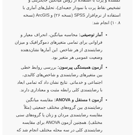
تشخیص نقاط پرت با نمودار جعبه‌ای)، تحلیل‌های آماری با
استفاده از نرم‌افزار SPSS (نسخه ۲۶) و ArcGIS (نسخه
۱۰.۸) انجام شد:
آمار توصیفی:
محاسبه میانگین، انحراف معیار و
فراوانی برای تمامی متغیرهای دموگرافیک و میزان
رضایتمندی از هر شاخص. این آمارها نشان‌دهنده
وضعیت عمومی هر متغیر بود.
آزمون همبستگی پیرسون:
بررسی روابط خطی
بین متغیرهای رضایتمندی و شاخص‌های کالبدی،
اجتماعی و خدماتی. نتایج نشان داد که تمامی ابعاد
با رضایتمندی کلی رابطه مثبت و معناداری دارند.
آزمون t مستقل و ANOVA:
مقایسه میانگین
رضایتمندی بین گروه‌های مختلف جمعیتی (مثلاً
مقایسه رضایتمندی مردان و زنان یا گروه‌های سنی
مختلف). همچنین آزمون ANOVA برای مقایسه
رضایتمندی کلی در سه محله مختلف انجام شد که