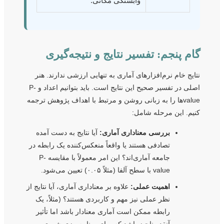
وابستگی مکانی.
گام پنجم: تفسیر نتایج و نتیجه‌گیری
نتایج خام نرم‌افزارهای آماری به تنهایی ارزشی ندارند. هنر
اصلی در تفسیر صحیح این نتایج است. باید بتوانیم اعداد و P-
valueها را به زبانی روشن و مرتبط با اهداف پژوهش ترجمه
کنیم. این مرحله شامل:
بررسی معناداری آماری:
آیا نتایج به دست آمده
تصادفی هستند یا واقعاً منعکس‌کننده یک رابطه در
جامعه آماری‌اند؟ این امر معمولاً با مقایسه P-
value با سطح آلفا (مثلاً ۰.۰۵) تعیین می‌شود.
اهمیت عملی:
علاوه بر معناداری آماری، آیا نتایج از
نظر عملی نیز مهم و کاربردی هستند؟ (مثلاً، یک
رابطه ممکن است آماری معنادار باشد اما تأثیر
آنقدر ناچیز باشد که برای برنامه‌ریزی شهری