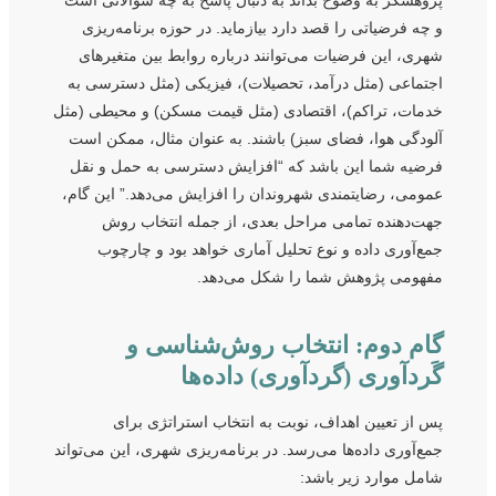
پژوهشگر به وضوح بداند به دنبال پاسخ به چه سؤالاتی است
و چه فرضیاتی را قصد دارد بیازماید. در حوزه برنامه‌ریزی
شهری، این فرضیات می‌توانند درباره روابط بین متغیرهای
اجتماعی (مثل درآمد، تحصیلات)، فیزیکی (مثل دسترسی به
خدمات، تراکم)، اقتصادی (مثل قیمت مسکن) و محیطی (مثل
آلودگی هوا، فضای سبز) باشند. به عنوان مثال، ممکن است
فرضیه شما این باشد که “افزایش دسترسی به حمل و نقل
عمومی، رضایتمندی شهروندان را افزایش می‌دهد.” این گام،
جهت‌دهنده تمامی مراحل بعدی، از جمله انتخاب روش
جمع‌آوری داده و نوع تحلیل آماری خواهد بود و چارچوب
مفهومی پژوهش شما را شکل می‌دهد.
گام دوم: انتخاب روش‌شناسی و
گَردآوری (گردآوری) داده‌ها
پس از تعیین اهداف، نوبت به انتخاب استراتژی برای
جمع‌آوری داده‌ها می‌رسد. در برنامه‌ریزی شهری، این می‌تواند
شامل موارد زیر باشد: