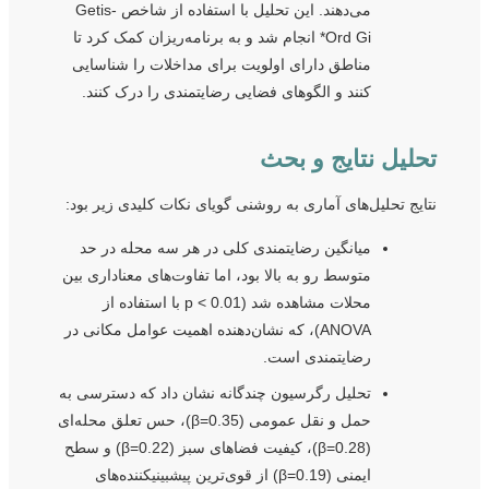
می‌دهند. این تحلیل با استفاده از شاخص Getis-
Ord Gi* انجام شد و به برنامه‌ریزان کمک کرد تا
مناطق دارای اولویت برای مداخلات را شناسایی
کنند و الگوهای فضایی رضایتمندی را درک کنند.
تحلیل نتایج و بحث
نتایج تحلیل‌های آماری به روشنی گویای نکات کلیدی زیر بود:
میانگین رضایتمندی کلی در هر سه محله در حد
متوسط رو به بالا بود، اما تفاوت‌های معناداری بین
محلات مشاهده شد (p < 0.01 با استفاده از
ANOVA)، که نشان‌دهنده اهمیت عوامل مکانی در
رضایتمندی است.
تحلیل رگرسیون چندگانه نشان داد که دسترسی به
حمل و نقل عمومی (β=0.35)، حس تعلق محله‌ای
(β=0.28)، کیفیت فضاهای سبز (β=0.22) و سطح
ایمنی (β=0.19) از قوی‌ترین پیشبینیکننده‌های