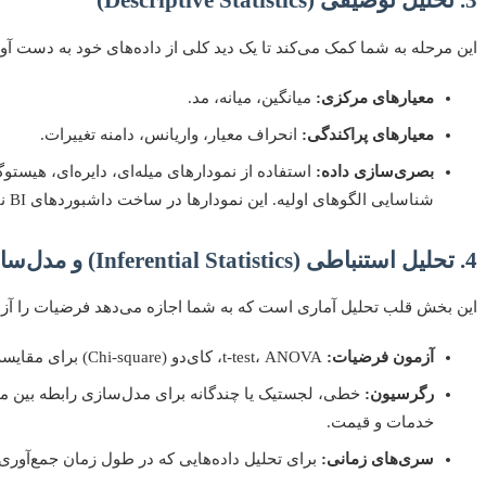
3. تحلیل توصیفی (Descriptive Statistics)
این مرحله به شما کمک می‌کند تا یک دید کلی از داده‌های خود به دست آور
معیارهای مرکزی:
میانگین، میانه، مد.
معیارهای پراکندگی:
انحراف معیار، واریانس، دامنه تغییرات.
بصری‌سازی داده:
استفاده از نمودارهای میله‌ای، دایره‌ای، هیستوگر
شناسایی الگوهای اولیه. این نمودارها در ساخت داشبوردهای BI نقش اساسی دارند.
4. تحلیل استنباطی (Inferential Statistics) و مدل‌سازی
این بخش قلب تحلیل آماری است که به شما اجازه می‌دهد فرضیات را آزمو
آزمون فرضیات:
t-test، ANOVA، کای‌دو (Chi-square) برای مقایسه گروه‌ها یا بررسی روابط.
رگرسیون:
خطی، لجستیک یا چندگانه برای مدل‌سازی رابطه بین مت
خدمات و قیمت.
سری‌های زمانی:
برای تحلیل داده‌هایی که در طول زمان جمع‌آوری 