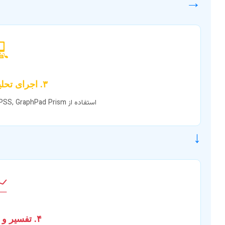
→

۳. اجرای تحلیل با نرم‌افزار
استفاده از R, SPSS, GraphPad Prism برای پردازش و استخراج نتایج.
↓

۴. تفسیر و گزارش‌دهی