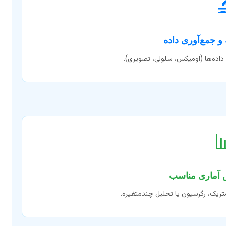

شناخت دقیق هدف پژوهش و نوع دا

تشخیص تست‌های پارامتریک، ناپارام