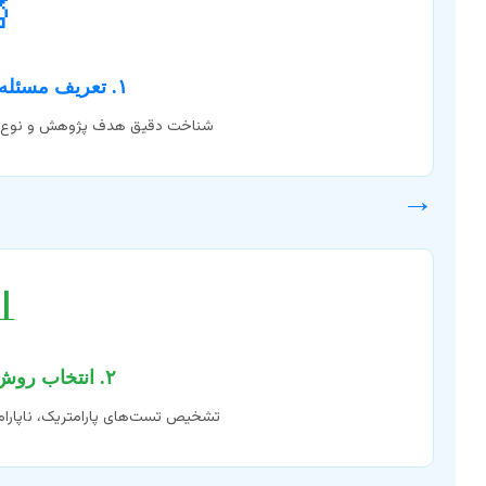

۱. تعریف مسئله و جمع‌آوری داده
ده‌ها (اومیکس، سلولی، تصویری).
→

۲. انتخاب روش آماری مناسب
تریک، رگرسیون یا تحلیل چندمتغیره.