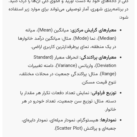
لی از داده‌های خود به دست آورید و الگوی کلی آن‌ها را درک کنید.
ر برنامه‌ریزی شهری، آمار توصیفی می‌تواند برای موارد زیر استفاده
ود:
معیارهای گرایش مرکزی:
میانگین (Mean)، میانه
(Median)، نما (Mode). مثال: میانگین درآمد خانوارها
در یک منطقه، نمای پرطرفدارترین کاربری اراضی.
معیارهای پراکندگی:
انحراف معیار (Standard
Deviation)، واریانس (Variance)، دامنه تغییرات
(Range). مثال: پراکندگی جمعیت در محلات مختلف،
تنوع قیمت مسکن.
توزیع فراوانی:
نمایش تعداد دفعات تکرار هر مقدار یا
دسته. مثال: توزیع سن جمعیت، تعداد خودرو در هر
خانوار.
نمودارها:
هیستوگرام، نمودار میله‌ای، نمودار دایره‌ای،
جعبه‌ای و پراکنش (Scatter Plot).