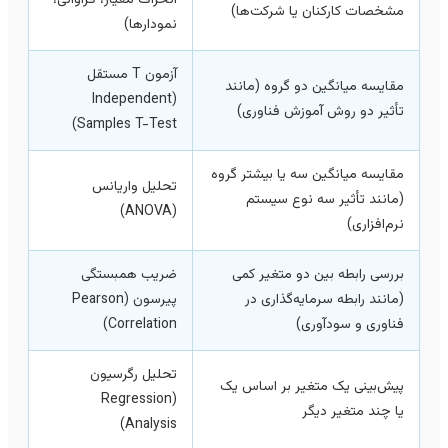
انحراف معیار، فراوانی،
مشخصات کارکنان یا شرکت‌ها)
نمودارها)
آزمون T مستقل
مقایسه میانگین دو گروه (مانند
(Independent
تأثیر دو روش آموزش فناوری)
Samples T-Test)
مقایسه میانگین سه یا بيشتر گروه
تحلیل واریانس
(مانند تأثیر سه نوع سیستم
(ANOVA)
نرم‌افزاری)
بررسی رابطه بین دو متغیر کمی
ضریب همبستگی
(مانند رابطه سرمایه‌گذاری در
پیرسون (Pearson
فناوری و سودآوری)
Correlation)
تحلیل رگرسیون
پیش‌بینی یک متغیر بر اساس یک
(Regression
یا چند متغیر دیگر
Analysis)