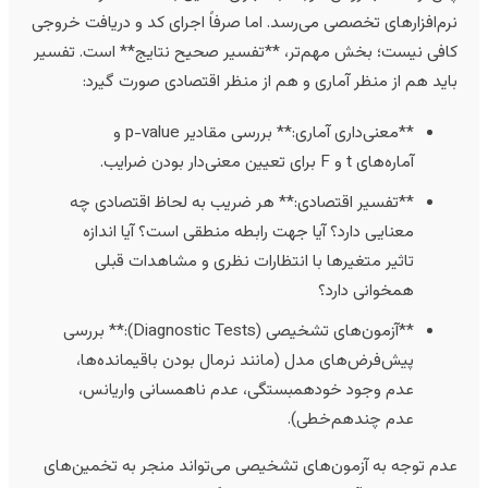
رم‌افزارهای تخصصی می‌رسد. اما صرفاً اجرای کد و دریافت خروجی
افی نیست؛ بخش مهم‌تر، **تفسیر صحیح نتایج** است. تفسیر
اید هم از منظر آماری و هم از منظر اقتصادی صورت گیرد:
**معنی‌داری آماری:** بررسی مقادیر p-value و
آماره‌های t و F برای تعیین معنی‌دار بودن ضرایب.
**تفسیر اقتصادی:** هر ضریب به لحاظ اقتصادی چه
معنایی دارد؟ آیا جهت رابطه منطقی است؟ آیا اندازه
تاثیر متغیرها با انتظارات نظری و مشاهدات قبلی
همخوانی دارد؟
**آزمون‌های تشخیصی (Diagnostic Tests):** بررسی
پیش‌فرض‌های مدل (مانند نرمال بودن باقیمانده‌ها،
عدم وجود خودهمبستگی، عدم ناهمسانی واریانس،
عدم چندهم‌خطی).
دم توجه به آزمون‌های تشخیصی می‌تواند منجر به تخمین‌های