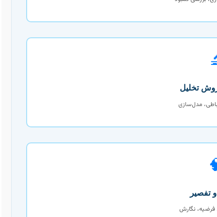

توصیفی، استنب

نرم‌افزار، آزمو