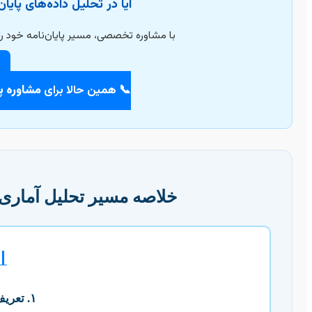
ان‌نامه خود سردرگم هستید؟
هموار کنید و بهترین نتایج را کسب نمایید.
ایان نامه
📞 همین حالا برای
در یک نگاه (اینفوگرافیک)

۱. تعریف مسئله