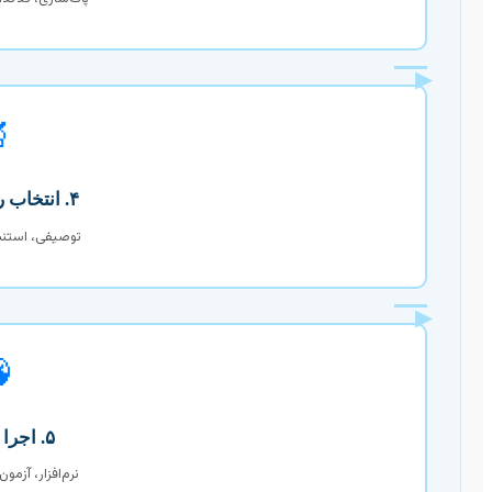
▶

۴. انتخاب روش تخلیل
اطی، مدل‌سازی
▶

۵. اجرا و تفصیر
ن فرضیه، نگارش