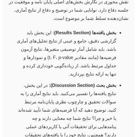
قش محوری در نگارش بخش‌های اصلی پایان نامه و موفقیت در
لسه دفاع دارد. توانایی شما در توضیح و دفاع از نتایج آماری،
شان‌دهنده تسلط شما بر موضوع است.
بخش یافته‌ها (Results Section):
این بخش باید
گزارشی دقیق، جامع و عینی از نتایج تحلیل‌های آماری
باشد. باید شامل آمار توصیفی متغیرها، نتایج آزمون
فرضیه‌ها (مانند مقادیر t، F، p-value) و نمودارها و
جداول مرتبط باشد. از زیاده‌گویی خودداری کرده و
تنها به ارائه نتایج بپردازید.
بخش بحث (Discussion Section):
در این بخش،
نتایج یافته‌ها را تفسیر می‌کنید. باید نتایج آماری را به
سوالات تحقیق و چارچوب نظری پایان‌نامه مرتبط
کنید. توضیح دهید که آیا فرضیه‌های شما تأیید شده‌اند
یا خیر و چرا؟ نتایج شما چه معنایی دارند و چه
پیامدهایی برای تحقیقات آتی یا کاربردهای عملی
دارند؟ همچنین، نتایج خود را با یافته‌های تحقیقات