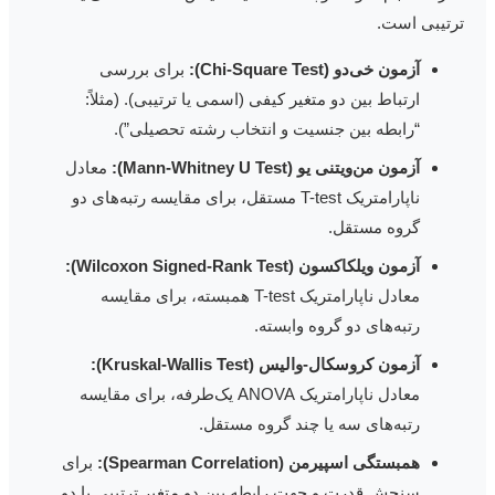
رتیبی است.
آزمون خی‌دو (Chi-Square Test):
برای بررسی
ارتباط بین دو متغیر کیفی (اسمی یا ترتیبی). (مثلاً:
“رابطه بین جنسیت و انتخاب رشته تحصیلی”).
آزمون من‌ویتنی یو (Mann-Whitney U Test):
معادل
ناپارامتریک T-test مستقل، برای مقایسه رتبه‌های دو
گروه مستقل.
آزمون ویلکاکسون (Wilcoxon Signed-Rank Test):
معادل ناپارامتریک T-test همبسته، برای مقایسه
رتبه‌های دو گروه وابسته.
آزمون کروسکال-والیس (Kruskal-Wallis Test):
معادل ناپارامتریک ANOVA یک‌طرفه، برای مقایسه
رتبه‌های سه یا چند گروه مستقل.
همبستگی اسپیرمن (Spearman Correlation):
برای
سنجش قدرت و جهت رابطه بین دو متغیر ترتیبی یا دو