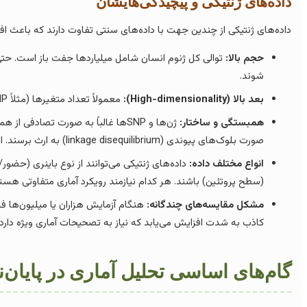
داده‌های ژنتیکی و پیچیدگی‌هایشان
داده‌های ژنتیکی از چندین جهت با داده‌های سنتی تفاوت دارند که باعث اف
حجم بالا:
توالی کل ژنوم انسان شامل میلیاردها جفت باز است. حتی دا
شوند.
بعد بالا (High-dimensionality):
معمولاً تعداد متغیرها (مثلاً SNPها یا ژن‌ها) بسیار بیشتر از تعداد نمونه‌ها (افراد یا سلول‌ها) است.
همبستگی و ساختار:
ژن‌ها و SNPها غالباً به صورت تصادفی
صورت بلوک‌های پیوندی (linkage disequilibrium) به ارث برسند. این ساختار نیاز به روش‌های آماری خاصی دارد.
انواع مختلف داده:
داده‌های ژنتیکی می‌توانند از نوع باینری (حض
(سطح پروتئین) باشند. هر کدام نیازمند رویکرد آماری متفاوتی هستن
مشکل مقایسه‌های چندگانه:
کاذب به شدت افزایش می‌یابد که نیاز به تصحیحات آماری ویژه دارد.
گام‌های اساسی تحلیل آماری در پایان‌ن