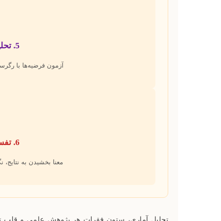
5. تحلیل استنباطی
آزمون فرضیه‌ها با رگرسیون، ANOVA، همبست
6. تفسیر و گزارش
معنا بخشیدن به نتایج، ن
تحلیل آماری، ستون فقرات هر پژوهش علمی و قلب تپنده