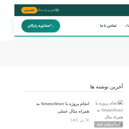
آنلاین و پاسخگو
تضمینی
ا
تماس با ما
مشاوره رایگان
آخرین نوشته ها
انجام پروژه با SeismoStruct به
همراه مثال عملی
30 تیر 1405
انجام پایان نامه