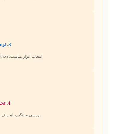
3. نرم‌افزار آماری
انتخاب ابزار مناسب: SPSS, AMOS, SmartPLS, R/Python.
4. تحلیل توصیفی
بررسی میانگین، انحراف مع