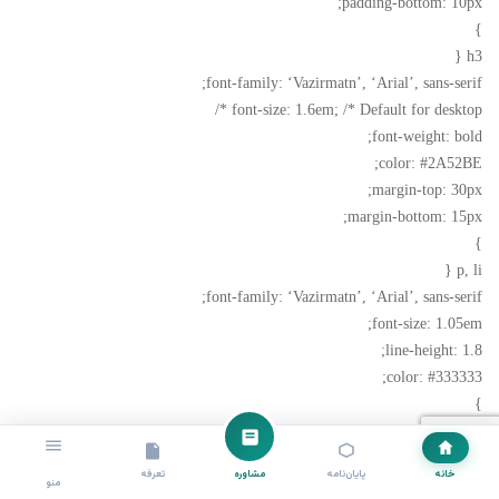
padding-bottom: 10px;
}
h3 {
font-family: ‘Vazirmatn’, ‘Arial’, sans-serif;
font-size: 1.6em; /* Default for desktop */
font-weight: bold;
color: #2A52BE;
margin-top: 30px;
margin-bottom: 15px;
}
p, li {
font-family: ‘Vazirmatn’, ‘Arial’, sans-serif;
font-size: 1.05em;
line-height: 1.8;
color: #333333;
}
a {
text-decoration: none;
خانه
پایان‌نامه
مشاوره
تعرفه
color: #007BFF;
منو