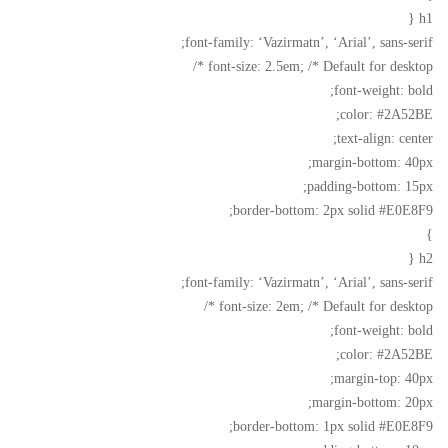
h1 {
font-family: ‘Vazirmatn’, ‘Arial’, sans-serif;
font-size: 2.5em; /* Default for desktop */
font-weight: bold;
color: #2A52BE;
text-align: center;
margin-bottom: 40px;
padding-bottom: 15px;
border-bottom: 2px solid #E0E8F9;
}
h2 {
font-family: ‘Vazirmatn’, ‘Arial’, sans-serif;
font-size: 2em; /* Default for desktop */
font-weight: bold;
color: #2A52BE;
margin-top: 40px;
margin-bottom: 20px;
border-bottom: 1px solid #E0E8F9;