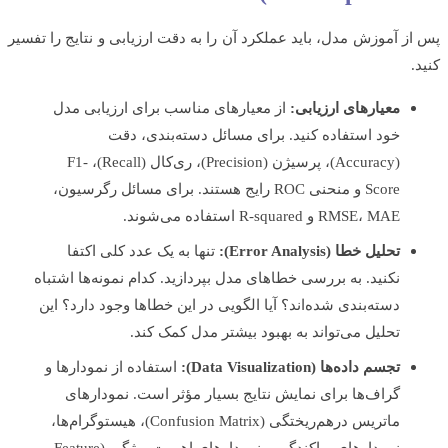
ز آموزش مدل، باید عملکرد آن را به دقت ارزیابی و نتایج را تفسیر
معیارهای ارزیابی:
از معیارهای مناسب برای ارزیابی مدل
خود استفاده کنید. برای مسائل دسته‌بندی، دقت
(Accuracy)، پرسیژن (Precision)، ری‌کال (Recall)، F1-
Score و منحنی ROC رایج هستند. برای مسائل رگرسیون،
RMSE، MAE و R-squared استفاده می‌شوند.
تحلیل خطا (Error Analysis):
تنها به یک عدد کلی اکتفا
نکنید. به بررسی خطاهای مدل بپردازید. کدام نمونه‌ها اشتباه
دسته‌بندی شده‌اند؟ آیا الگویی در این خطاها وجود دارد؟ این
تحلیل می‌تواند به بهبود بیشتر مدل کمک کند.
تجسم داده‌ها (Data Visualization):
استفاده از نمودارها و
گراف‌ها برای نمایش نتایج بسیار مؤثر است. نمودارهای
ماتریس درهم‌ریختگی (Confusion Matrix)، هیستوگرام‌ها،
نمودارهای پراکندگی و نمودارهای اهمیت ویژگی (Feature