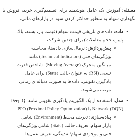
ه:
آموزش یک عامل هوشمند برای تصمیم‌گیری خرید، فروش یا
اری سهام به منظور حداکثر کردن سود در بازارهای مالی.
داده:
داده‌های تاریخی قیمت سهام (قیمت باز، بسته، بالا،
پایین، حجم معاملات) برای چندین شرکت.
پیش‌پردازش:
نرمال‌سازی داده‌ها، محاسبه
ویژگی‌های فنی (Technical Indicators) مانند
میانگین متحرک (Moving Average)، شاخص قدرت
نسبی (RSI) به عنوان حالت (State) برای عامل
یادگیری تقویتی. داده‌ها به صورت دنباله‌ای زمانی
مرتب می‌شوند.
مدل:
استفاده از یک الگوریتم یادگیری تقویتی مانند Deep Q-
Network (DQN) یا PPO (Proximal Policy Optimization).
پیاده‌سازی:
تعریف محیط (Environment) شامل
بازار سهام، تعریف حالت (State) شامل ویژگی‌های
فنی و موجودی سهام/نقدینگی، تعریف عمل‌ها