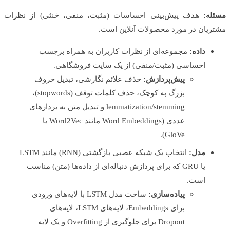
ه:
هدف پیش‌بینی احساسات (مثبت، منفی، خنثی) از نظرات
یان در مورد محصولات آنلاین است.
داده:
مجموعه‌ای از نظرات کاربران به همراه برچسب
احساسی (مثبت/منفی) از یک سایت فروشگاهی.
پیش‌پردازش:
حذف علائم نگارشی، تبدیل حروف
بزرگ به کوچک، حذف کلمات توقف (stopwords)،
lemmatization/stemming و تبدیل متن به بردارهای
عددی (Word Embeddings مانند Word2Vec یا
GloVe).
مدل:
انتخاب یک شبکه عصبی بازگشتی (RNN) مانند LSTM
یا GRU که برای پردازش دنباله‌ای از داده‌ها (متن) مناسب
است.
پیاده‌سازی:
ساخت مدل LSTM با لایه‌های ورودی
برای Embeddings، لایه‌های LSTM، لایه‌های
Dropout برای جلوگیری از Overfitting و یک لایه