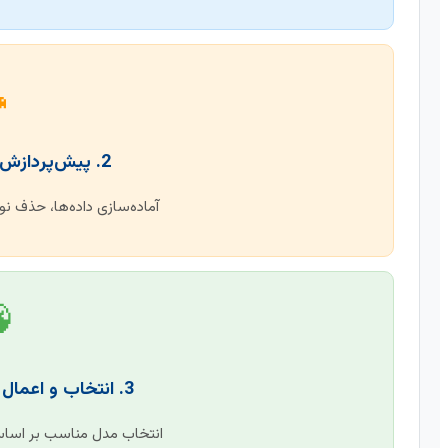

2. پیش‌پردازش و پاکسازی داده
یز و پر کردن مقادیر گمشده.

3. انتخاب و اعمال الگوریتم داده کاوی
س هدف پژوهش و اجرای آن.