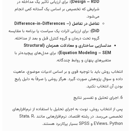
Design – RDD):
برای ارزیابی تاثیر یک مداخله در
شرایطی که تخصیص بر اساس یک آستانه کمی انجام
می‌شود.
تفاضل در تفاضل (Difference-in-Differences –
DiD):
برای ارزیابی اثرات یک سیاست یا برنامه با مقایسه
گروه تحت درمان و گروه کنترل قبل و بعد از مداخله.
مدلسازیی ساختاری و معادلات همزمان (Structural
Equation Modeling – SEM):
برای مدل‌های پیچیده‌تر با
متغیرهای پنهان و روابط چندگانه.
نتخاب روش باید با توجیه قوی و بر اساس ادبیات موضوع، ماهیت
اده و سوال پژوهش صورت گیرد. هرگز روشی را صرفاً به دلیل رایج
ودن آن انتخاب نکنید.
 و تفسیر نتایج
س از انتخاب روش، نوبت به اجرای تحلیل با استفاده از نرم‌افزارهای
تخصصی می‌رسد. در رشته اقتصاد، نرم‌افزارهایی مانند Stata، R،
EViews، Pyth و SPSS بسیار پرکاربرد هستند.