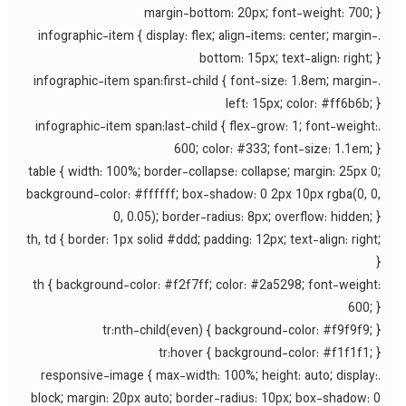
margin-bottom: 20px; font-weight: 700; 
.infographic-item { display: flex; align-items: center; margin
bottom: 15px; text-align: right; 
.infographic-item span:first-child { font-size: 1.8em; margin
left: 15px; color: #ff6b6b; 
.infographic-item span:last-child { flex-grow: 1; font-weight
600; color: #333; font-size: 1.1em; 
table { width: 100%; border-collapse: collapse; margin: 25px 0
background-color: #ffffff; box-shadow: 0 2px 10px rgba(0, 0
0, 0.05); border-radius: 8px; overflow: hidden; 
th, td { border: 1px solid #ddd; padding: 12px; text-align: right
th { background-color: #f2f7ff; color: #2a5298; font-weight
600; 
tr:nth-child(even) { background-color: #f9f9f9; 
tr:hover { background-color: #f1f1f1; 
.responsive-image { max-width: 100%; height: auto; display
block; margin: 20px auto; border-radius: 10px; box-shadow: 