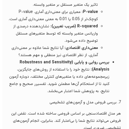
تاثیر یک متغیر مستقل بر متغیر وابسته.
P-value:
معیاری برای معنی‌داری آماری. P-value
کوچک‌تر از 0.05 یا 0.01 به معنی معنی‌داری آماری است.
R-squared (ضریب تعیین):
نشان‌دهنده درصدی از
واریانس متغیر وابسته که توسط متغیرهای مستقل
توضیح داده می‌شود.
معنی‌داری اقتصادی:
آیا نتایج شما علاوه بر معنی‌داری
آماری، از نظر اقتصادی نیز منطقی و مهم هستند؟
بررسی روایی و پایایی (Robustness and Sensitivity
Analysis):
نتایج خود را با استفاده از روش‌های جایگزین،
زیرمجموعه‌های داده یا متغیرهای کنترلی مختلف، دوباره آزمون
کنید تا از استحکام آن‌ها مطمئن شوید. تفسیرر صحیح و جامع
نتایج، به پژوهش شما اعتبار می‌بخشد.
و آزمون‌های تشخیصی
ر مدل اقتصادسنجی بر اساس فروضی ساخته شده است. نقض این
روض می‌تواند نتایج شما را بی‌اعتبار کند. بنابراین، انجام آزمون‌های
شخیصی ضروری است.