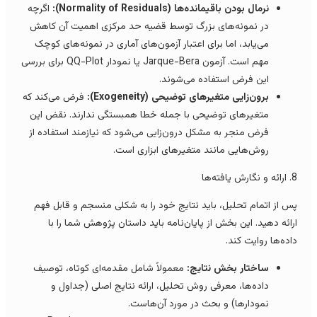
نرمال بودن باقیمانده‌ها (Normality of Residuals):
اگرچه
در نمونه‌های بزرگ توسط قضیه حد مرکزی اهمیت آن کاهش
می‌یابد، اما برای اعتبار آزمون‌های آماری در نمونه‌های کوچک
مهم است. آزمون Jarque-Bera یا نمودار QQ-Plot برای بررسی
این فرض استفاده می‌شوند.
برون‌زایی متغیرهای توضیحی (Exogeneity):
فرض می‌کند که
متغیرهای توضیحی با جمله خطا همبستگی ندارند. نقض این
فرض منجر به مشکل درون‌زایی می‌شود که نیازمند استفاده از
روش‌هایی مانند متغیرهای ابزاری است.
ارش یافته‌ها
س از اتمام تحلیل، باید نتایج خود را به شکلی منسجم و قابل فهم
رائه دهید. این بخش از پایان‌نامه باید داستان پژوهش شما را با
اده‌ها روایت کند.
ساختار بخش نتایج:
معمولاً شامل مقدمه‌ای کوتاه، توصیف
داده‌ها، معرفی روش تحلیل، ارائه نتایج اصلی (جداول و
نمودارها) و بحث در مورد آن‌هاست.