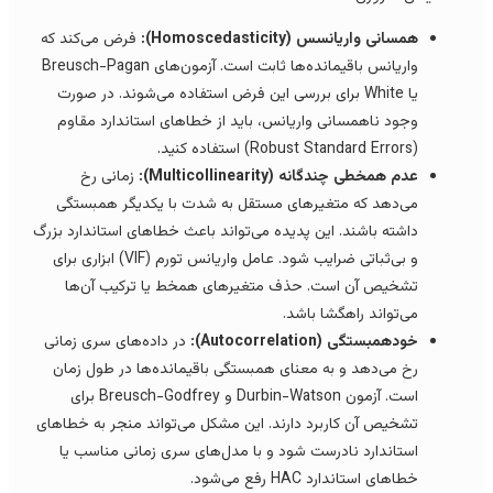
همسانی واریانسس (Homoscedasticity):
فرض می‌کند که
واریانس باقیمانده‌ها ثابت است. آزمون‌های Breusch-Pagan
یا White برای بررسی این فرض استفاده می‌شوند. در صورت
وجود ناهمسانی واریانس، باید از خطاهای استاندارد مقاوم
(Robust Standard Errors) استفاده کنید.
عدم همخطی چندگانه (Multicollinearity):
زمانی رخ
می‌دهد که متغیرهای مستقل به شدت با یکدیگر همبستگی
داشته باشند. این پدیده می‌تواند باعث خطاهای استاندارد بزرگ
و بی‌ثباتی ضرایب شود. عامل واریانس تورم (VIF) ابزاری برای
تشخیص آن است. حذف متغیرهای همخط یا ترکیب آن‌ها
می‌تواند راهگشا باشد.
خودهمبستگی (Autocorrelation):
در داده‌های سری زمانی
رخ می‌دهد و به معنای همبستگی باقیمانده‌ها در طول زمان
است. آزمون Durbin-Watson و Breusch-Godfrey برای
تشخیص آن کاربرد دارند. این مشکل می‌تواند منجر به خطاهای
استاندارد نادرست شود و با مدل‌های سری زمانی مناسب یا
خطاهای استاندارد HAC رفع می‌شود.