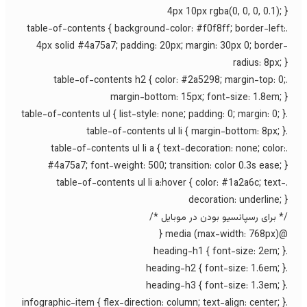
4px 10px rgba(0, 0, 0, 0.1); 
.table-of-contents { background-color: #f0f8ff; border-left
4px solid #4a75a7; padding: 20px; margin: 30px 0; border
radius: 8px; 
.table-of-contents h2 { color: #2a5298; margin-top: 0
margin-bottom: 15px; font-size: 1.8em; 
.table-of-contents ul li a { text-decoration: none; color
#4a75a7; font-weight: 500; transition: color 0.3s ease; 
.table-of-contents ul li a:hover { color: #1a2a6c; text
decoration: underline; 
* برای رسپانسیو بودن در موبایل */
@media (max-width: