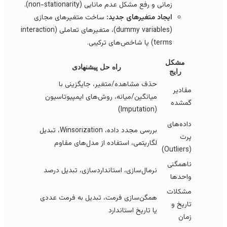
زمانی و رفع مشکل عدم مانایی (non-stationarity).
ایجاد متغیرهای جدید:
ساخت متغیرهای مجازی
(dummy variables)، متغیرهای تعاملی (interaction
terms) یا شاخص‌های ترکیبی.
مشکل
راه حل پیشنهادی
رایج
حذف مشاهده/متغیر، جایگزینی با
مقادیر
میانگین/میانه، روش‌های ایمپیوتاسیون
گمشده
(Imputation)
داده‌های
بررسی مجدد داده، Winsorization، تبدیل
پرت
لگاریتمی، استفاده از مدل‌های مقاوم
(Outliers)
ناهمگنی
نرمال‌سازی، استانداردسازی، تبدیل درصد
واحدها
مشکلات
همگن‌سازی فرمت، تبدیل به فرمت عددی
تاریخ و
یا تاریخ استاندارد
زمان