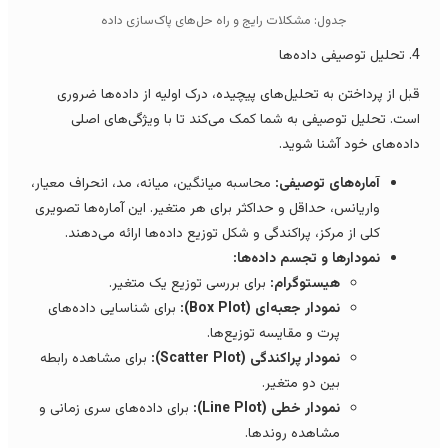
جدول: مشکلات رایج و راه حل‌های پاک‌سازی داده
یفی داده‌ها
بل از پرداختن به تحلیل‌های پیچیده، درک اولیه از داده‌ها ضروری
ست. تحلیل توصیفی به شما کمک می‌کند تا با ویژگی‌های اصلی
اده‌های خود آشنا شوید.
آماره‌های توصیفی:
محاسبه میانگین، میانه، مد، انحراف معیار،
واریانس، حداقل و حداکثر برای هر متغیر. این آماره‌ها تصویری
کلی از مرکز، پراکندگی و شکل توزیع داده‌ها ارائه می‌دهند.
نمودارها و تجسم داده‌ها:
هیستوگرام:
برای بررسی توزیع یک متغیر.
نمودار جعبه‌ای (Box Plot):
برای شناسایی داده‌های
پرت و مقایسه توزیع‌ها.
نمودار پراکندگی (Scatter Plot):
برای مشاهده رابطه
بین دو متغیر.
نمودار خطی (Line Plot):
برای داده‌های سری زمانی و
مشاهده روندها.