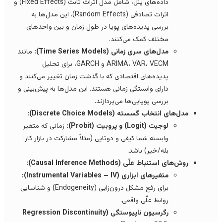
داده‌های پنل، شامل مدل اثرات ثابت (Fixed Effects) و
اثرات تصادفی (Random Effects). این مدل‌ها به
بررسی پدیده‌های پویا در طول زمان و بین واحدهای
مختلف کمک می‌کنند.
مدل‌های سری زمانی (Time Series Models):
مانند
ARIMA، VAR، VECM و GARCH، برای تحلیل
پدیده‌های اقتصادی که با گذشت زمان تغییر می‌کنند و
دارای وابستگی زمانی هستند. این مدل‌ها به پیش‌بینی و
بررسی پویایی‌ها می‌پردازند.
مدل‌های انتخاب گسسته (Discrete Choice Models):
لوجیت (Logit) و پروبیت (Probit):
زمانی که متغیر
وابسته شما کیفی و دوتایی (مثلاً مشارکت در بازار کار:
بله/خیر) باشد.
روش‌های استنباط علّی (Causal Inference Methods):
متغیرهای ابزاری (Instrumental Variables – IV):
برای رفع مشکل درون‌زایی (Endogeneity) و شناسایی
روابط علّی واقعی.
رگرسیون ناپیوستگی (Regression Discontinuity