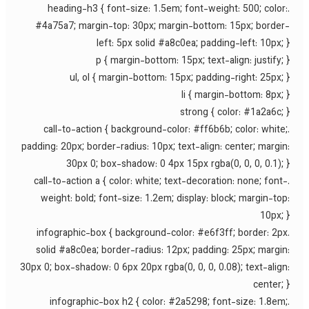
.heading-h3 { font-size: 1.5em; font-weight: 500; color
#4a75a7; margin-top: 30px; margin-bottom: 15px; border
left: 5px solid #a8c0ea; padding-left: 10px; 
p { margin-bottom: 15px; text-align: justify; 
ul, ol { margin-bottom: 15px; padding-right: 25px; 
li { margin-bottom: 8px; 
strong { color: #1a2a6c; 
.call-to-action { background-color: #ff6b6b; color: white
padding: 20px; border-radius: 10px; text-align: center; margin
30px 0; box-shadow: 0 4px 15px rgba(0, 0, 0, 0.1); 
.call-to-action a { color: white; text-decoration: none; font
weight: bold; font-size: 1.2em; display: block; margin-top
10px; 
.infographic-box { background-color: #e6f3ff; border: 2p
solid #a8c0ea; border-radius: 12px; padding: 25px; margin
30px 0; box-shadow: 0 6px 20px rgba(0, 0, 0, 0.08); text-align
center; 
.infographic-box h2 { color: #2a5298; font-size: 1.8em