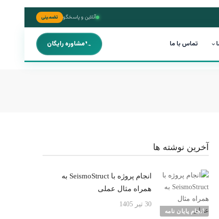
آنلاین و پاسخگو
تضمینی
ا
تماس با ما
مشاوره رایگان
آخرین نوشته ها
انجام پروژه با SeismoStruct به
همراه مثال عملی
30 تیر 1405
انجام پایان نامه