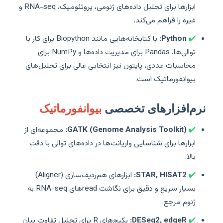
ابزارها برای تحلیل داده‌های ژنومی، پروتئومیک، RNA-seq و
غیره را فراهم می‌کند.
✔️
Python:
با کتابخانه‌هایی مانند Biopython برای کار با
توالی‌ها، Pandas برای مدیریت داده‌ها و NumPy برای
محاسبات عددی، پایتون نیز انتخابی عالی برای تحلیل‌های
بیوانفورماتیک است.
نرم‌افزارهای تخصصی
بیوانفورماتیک
✔️
GATK (Genome Analysis Toolkit):
مجموعه‌ای از
ابزارها برای شناسایی واریانت‌ها در داده‌های توالی‌ با دقت
بالا.
✔️
STAR, HISAT2:
ابزارهای هم‌ردیف‌سازی (Aligner)
بسیار سریع و دقیق برای نگاشت readهای RNA-seq به
ژنوم مرجع.
✔️
DESeq2, edgeR:
پکیج‌های R برای تحلیل تفاوت بیان