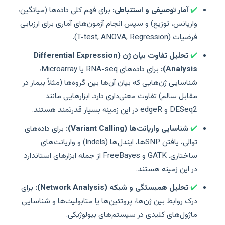
✔️
آمار توصیفی و استنباطی:
برای فهم کلی داده‌ها (میانگین،
واریانس، توزیع) و سپس انجام آزمون‌های آماری برای ارزیابی
فرضیات (T-test, ANOVA, Regression).
✔️
تحلیل تفاوت بیان ژن (Differential Expression
Analysis):
برای داده‌های RNA-seq یا Microarray،
شناسایی ژن‌هایی که بیان آن‌ها بین گروه‌ها (مثلاً بیمار در
مقابل سالم) تفاوت معنی‌داری دارد. ابزارهایی مانند
DESeq2 و edgeR در این زمینه بسیار قدرتمند هستند.
✔️
شناسایی واریانت‌ها (Variant Calling):
برای داده‌های
توالی‌، یافتن SNP‌ها، ایندل‌ها (Indels) و واریانت‌های
ساختاری. GATK و FreeBayes از جمله ابزارهای استاندارد
در این زمینه هستند.
✔️
تحلیل همبستگی و شبکه (Network Analysis):
برای
درک روابط بین ژن‌ها، پروتئین‌ها یا متابولیت‌ها و شناسایی
ماژول‌های کلیدی در سیستم‌های بیولوژیکی.