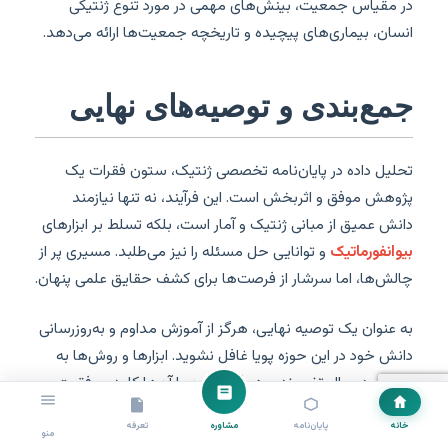
در مقیاس جمعیت، بینش‌های مهمی در مورد تنوع ژنتیکی
انسان، بیماری‌های پیچیده و تاریخچه جمعیت‌ها ارائه می‌دهد.
جمع‌بندی و توصیه‌های نهایی
تحلیل داده در پایان‌نامه تخصصی ژنتیک، ستون فقرات یک
پژوهش موفق و اثربخش است. این فرآیند، نه تنها نیازمند
دانش عمیق از مبانی ژنتیک و آمار است، بلکه تسلط بر ابزارهای
بیوانفورماتیک
و توانایی حل مسئله را نیز می‌طلبد. مسیری پر از
چالش‌ها، اما سرشار از فرصت‌ها برای کشف حقایق علمی پنهان.
به عنوان یک توصیه نهایی، هرگز از آموزش مداوم و به‌روزرسانی
دانش خود در این حوزه پویا غافل نشوید. ابزارها و روش‌ها به
سرعت در حال تغییرند و همگام بودن با آن‌ها کلید موفقیت
شماست. همچنین، در مواجهه با پیچیدگی‌ها، از طلب یاری و
خانه
پایان‌نامه
مشاوره
تعرفه
مشاوره پایان نامه
با متخصصین مجرب و کارآزموده ابایی
منو