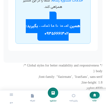
خدمات مشاوره رساله
، شما را در این مسیر
همراهی کند.
همین امروز با ما تماس بگیرید:
۰۹۳۵۶۶۶۱۳۰۲
/* Global styles for better readability and responsiveness */
body {
font-family: ‘Vazirmatn’, ‘IranSans’, sans-serif;
line-height: 1.8;
color: #333;
margin: 0;
padding: 0;
خانه
پایان‌نامه
مشاوره
تعرفه
منو
background-color: #f0f2f5; /* Light background for the whole page */