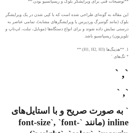
**توضیحات فنی برای ویرایشگر بلوک و ریسپانسیو بودن:**
این مقاله به گونه‌ای طراحی شده است که با کپی شدن در یک ویرایشگر
بلوک (مانند گوتنبرگ وردپرس یا ویرایشگرهای مشابه)، تمامی عناصر به
درستی نمایش داده شوند و برای انواع دستگاه‌ها (موبایل، تبلت، لپ‌تاپ و
تلویزیون) ریسپانسیو باشد.
1. **هدینگ‌ها (H1, H2, H3):**
* تگ‌های `
`, `
`, `
` به صورت صریح و با استایل‌های
inline (مانند `font-size`, `font-