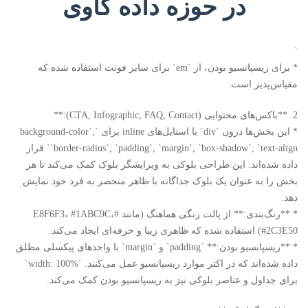
در حوزه داده کاوی
`
* برای ریسپانسیو بودن، از `em` برای سایز فونت استفاده شده که
مقیاس‌پذیر است.
2. **باکس‌های محتوایی (CTA, Infographic, FAQ, Contact):**
* این بخش‌ها درون `div` با استایل‌های inline برای `background-color`,
`border-radius`, `padding`, `margin`, `box-shadow`, `text-align` قرار
داده شده‌اند. این طراحی بلوکی به ویرایشگر بلوک کمک می‌کند تا هر
بخش را به عنوان یک بلوک جداگانه با ظاهر منحصر به فرد خود نمایش
دهد.
* **رنگ‌بندی:** از پالت رنگی هماهنگ (مانند #E8F6F3، #1ABC9C،
#2C3E50) استفاده شده که ظاهری زیبا و حرفه‌ای ایجاد می‌کند.
* **ریسپانسیو بودن:** `padding` و `margin` با واحدهای پیکسلی مطلق
داده شده‌اند که در اکثر موارد ریسپانسیو عمل می‌کنند. `width: 100%`
برای جداول و عناصر بلوکی نیز به ریسپانسیو بودن کمک می‌کند.