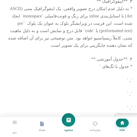
۳. **اینفوگرافیک:**
* به دلیل عدم امکان درج تصویر واقعی، یک اینفوگرافیک متنی (ASCII
Art) با استایل‌بندی inline برای رنگ و فونت‌فامیلی `monospace` ایجاد
شده است. این فرمت در ویرایشگر بلوک به عنوان یک بلوک `pre`
(preformatted text) یا `code` قابل درج و نمایش است و به دلیل ماهیت
متنی، کاملاً ریسپانسیو خواهد بود. متن توضیحی نیز برای آن اضافه شده
که نشان دهنده جایگزینی برای یک تصویر است.
۴. **جدول آموزشی:**
* جدول با تگ‌های `
`, `
`, `
`, `
`, `
خانه
پایان‌نامه
مشاوره
تعرفه
منو