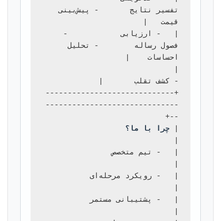
تفسیر نتایج       - پیش‌بینی 
|   - ارزیابی            - 
فصول رساله        - تحلیل 
                                         
+-----------------------------
------------------------------
| 
چرا با ما؟
|   - تیم متخصص                   
|   - رویکرد مرحله‌ای          
|   - پشتیبانی مستمر          