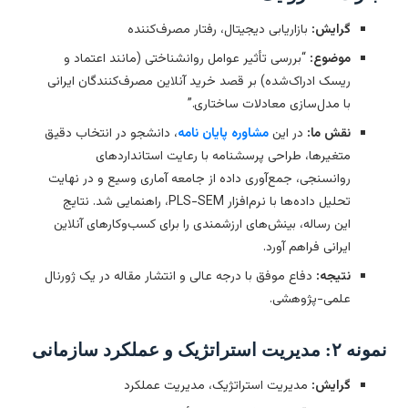
گرایش:
بازاریابی دیجیتال، رفتار مصرف‌کننده
موضوع:
“بررسی تأثیر عوامل روانشناختی (مانند اعتماد و
ریسک ادراک‌شده) بر قصد خرید آنلاین مصرف‌کنندگان ایرانی
با مدل‌سازی معادلات ساختاری.”
نقش ما:
در این
مشاوره پایان نامه
، دانشجو در انتخاب دقیق
متغیرها، طراحی پرسشنامه با رعایت استانداردهای
روانسنجی، جمع‌آوری داده از جامعه آماری وسیع و در نهایت
تحلیل داده‌ها با نرم‌افزار PLS-SEM، راهنمایی شد. نتایج
این رساله، بینش‌های ارزشمندی را برای کسب‌وکارهای آنلاین
ایرانی فراهم آورد.
نتیجه:
دفاع موفق با درجه عالی و انتشار مقاله در یک ژورنال
علمی-پژوهشی.
 مدیریت استراتژیک و عملکرد سازمانی
گرایش:
مدیریت استراتژیک، مدیریت عملکرد