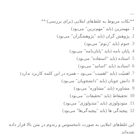
—
**نکات مربوط به غلط‌های املایی (برای بررسی):**
1. مهمترین (باید “مهم‌ترین” می‌بود)
2. پژوهش گران (باید “پژوهشگران” می‌بود)
3. جنوم (باید “ژنوم” می‌بود)
4. پایان نامه (باید “پایان‌نامه” می‌بود)
5. استاده (باید “استفاده” می‌بود)
6. استادید (باید “اساتید” می‌بود)
7. اهمیّت (باید “اهمیت” می‌بود – همزه در این کلمه کاربرد ندارد)
8. دانش جویان (باید “دانشجویان” می‌بود)
9. مشاورە (باید “مشاوره” می‌بود)
10. تحقیقاط (باید “تحقیقات” می‌بود)
11. متودولوژی (باید “متدولوژی” می‌بود)
12. پیچیدگی ها (باید “پیچیدگی‌ها” می‌بود)
این غلط‌های املایی به صورت نامحسوس و رندوم در متن بالا قرار داده
شده‌اند.