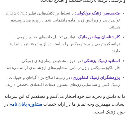
و پزشکی گرفته تا ژنتیک جمعیت و اصلاح نباتات.
متخصصین ژنتیک مولکولی:
با تسلط بر تکنیک‌هایی نظیر PCR، qPCR،
توالی‌ یابی و ویرایش ژن، آماده راهنمایی شما در پروژه‌های پیچیده
هستند.
کارشناسان بیوانفورماتیک:
توانایی تحلیل داده‌های حجیم ژنومی،
ترانسکریپتومی و پروتئومیکس را با استفاده از پیشرفته‌ترین ابزارها
دارند.
استادید ژنتیک پزشکی:
در حوزه تشخیص بیماری‌های ژنتیکی،
فارماکوژنومیکس و ژن‌درمانی، مشاوره‌های ارزشمندی ارائه می‌دهند.
پژوهشگران ژنتیک کشاورزی:
در زمینه اصلاح نژاد گیاهان و حیوانات،
ژنتیک کمی و شناسایی ژن‌های مسئول صفات اقتصادی تخصص دارند.
ما به دانش و تجربه تیم خود افتخار می‌کنیم و معتقدیم که این سرمایه
انسانی، مهمترین وجه تمایز ما در ارائه خدمات
مشاوره پایان نامه
در
حوزه ژنتیک است.