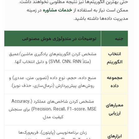
حتی بهترین الگوریتم‌ها نیز نتیجه مطلوبی نخواهند داشت.
ممکن است نیاز به استفاده از
خدمات مشاوره
در زمینه
مدیریت داده‌ها داشته باشید.
جنبه
توضیحات در متدولوژی هوش مصنوعی
انتخاب
مشخص کردن الگوریتم‌های یادگیری ماشین/عمیق
الگوریتم
(مثلاً SVM، CNN، RNN) و دلیل انتخاب آنها.
مجموعه
منبع داده، حجم، نوع داده (تصویر، متن، عددی) و
داده
روش‌های پیش‌پردازش (نرمال‌سازی، حذف نویز).
مشخص کردن شاخص‌های عملکرد (Accuracy،
معیارهای
Precision، Recall، F1-score، MSE) برای سنجش
ارزیابی
کیفیت مدل.
زبان برنامه‌نویسی (پایتون)، فریم‌ورک‌ها
ابزارهای