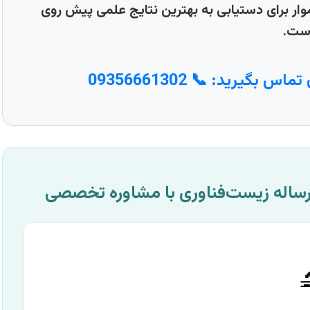
تخصصی ما، راهی روشن و هموار برای دستیابی به
شما
09356661302
همین حالا برای ی
💡 اینفوگرافیک: نقشه راه موفقیت در
