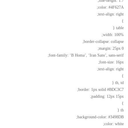
line-height: 1.7;
color: #4F627A;
text-align: right;
}
table {
width: 100%;
border-collapse: collapse;
margin: 25px 0;
font-family: ‘B Homa’, ‘Iran Sans’, sans-serif;
font-size: 16px;
text-align: right;
}
th, td {
border: 1px solid #BDC3C7;
padding: 12px 15px;
}
th {
background-color: #3498DB;
color: white;