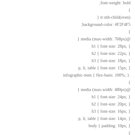
font-weight: bold;
}
tr:nth-child(even) {
background-color: #F2F4F5;
}
@media (max-width: 768px) {
h1 { font-size: 28px; }
h2 { font-size: 22px; }
h3 { font-size: 18px; }
p, li, table { font-size: 15px; }
.infographic-item { flex-basis: 100%; }
}
@media (max-width: 480px) {
h1 { font-size: 24px; }
h2 { font-size: 20px; }
h3 { font-size: 16px; }
p, li, table { font-size: 14px; }
body { padding: 10px; }
}