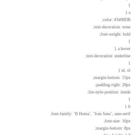
}
a {
color: #3498DB;
text-decoration: none;
font-weight: bold;
}
a:hover {
text-decoration: underline;
}
ul, ol {
margin-bottom: 15px;
padding-right: 20px;
list-style-position: inside;
}
li {
font-family: ‘B Homa’, ‘Iran Sans’, sans-serif;
font-size: 16px;
margin-bottom: 8px;