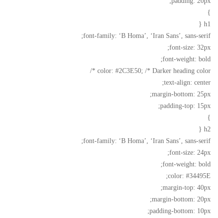
padding: 20px;
}
h1 {
font-family: ‘B Homa’, ‘Iran Sans’, sans-serif;
font-size: 32px;
font-weight: bold;
color: #2C3E50; /* Darker heading color */
text-align: center;
margin-bottom: 25px;
padding-top: 15px;
}
h2 {
font-family: ‘B Homa’, ‘Iran Sans’, sans-serif;
font-size: 24px;
font-weight: bold;
color: #34495E;
margin-top: 40px;
margin-bottom: 20px;
padding-bottom: 10px;