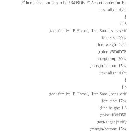
border-bottom: 2px solid #3498DB; /* Accent border for H2 */
text-align: right;
}
h3 {
font-family: ‘B Homa’, ‘Iran Sans’, sans-serif;
font-size: 20px;
font-weight: bold;
color: #5D6D7E;
margin-top: 30px;
margin-bottom: 15px;
text-align: right;
}
p {
font-family: ‘B Homa’, ‘Iran Sans’, sans-serif;
font-size: 17px;
line-height: 1.8;
color: #34495E;
text-align: justify;
margin-bottom: 15px;