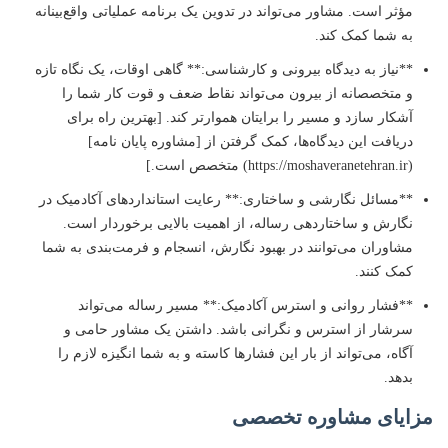
مؤثر است. مشاور می‌تواند در تدوین یک برنامه عملیاتی واقع‌بینانه
به شما کمک کند.
**نیاز به دیدگاه بیرونی و کارشناسی:** گاهی اوقات، یک نگاه تازه
و متخصصانه از بیرون می‌تواند نقاط ضعف و قوت کار شما را
آشکار سازد و مسیر را برایتان هموارتر کند. [بهترین راه برای
دریافت این دیدگاه‌ها، کمک گرفتن از [مشاوره پایان نامه]
(https://moshaveranetehran.ir) متخصص است.]
**مسائل نگارشی و ساختاری:** رعایت استانداردهای آکادمیک در
نگارش و ساختاردهی رساله، از اهمیت بالایی برخوردار است.
مشاوران می‌توانند در بهبود نگارش، انسجام و فرمت‌بندی به شما
کمک کنند.
**فشار روانی و استرس آکادمیک:** مسیر رساله می‌تواند
سرشار از استرس و نگرانی باشد. داشتن یک مشاور حامی و
آگاه، می‌تواند از بار این فشارها کاسته و به شما انگیزه لازم را
بدهد.
مزایای مشاوره تخصصی