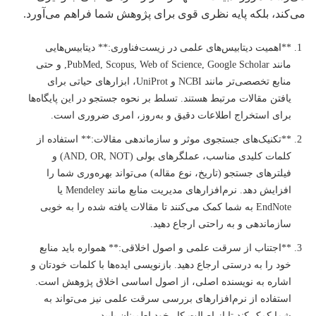
می‌کند، بلکه پایه نظری قوی برای پژوهش شما فراهم می‌آورد.
**اهمیت دیتابیس‌های علمی در زیست‌فناوری:** دیتابیس‌هایی
مانند PubMed, Scopus, Web of Science, Google Scholar, و حتی
منابع تخصصی‌تر مانند NCBI و UniProt، ابزارهای حیاتی برای
یافتن مقالات مرتبط هستند. تسلط بر نحوه جستجو در این پایگاه‌ها
برای استخراج اطلاعات دقیق و به‌روز، امری ضروری است.
**تکنیک‌های جستجوی موثر و سازماندهی مقالات:** استفاده از
کلمات کلیدی مناسب، عملگرهای بولی (AND, OR, NOT) و
فیلترهای جستجو (تاریخ، نوع مقاله) می‌تواند بهره‌وری شما را
افزایش دهد. نرم‌افزارهای مدیریت منابع مانند Mendeley یا
EndNote به شما کمک می‌کنند تا مقالات یافته شده را به خوبی
سازماندهی و به راحتی ارجاع دهید.
**اجتناب از سرقت علمی و اصول اخلاقی:** همواره باید منابع
خود را به درستی ارجاع دهید. بازنویسی ایده‌ها با کلمات خودتان و
اشاره به نویسنده اصلی، از اصول اساسی اخلاق پژوهش است.
استفاده از نرم‌افزارهای بررسی سرقت علمی نیز می‌تواند به
شما کمک کند تا از اصالت کار خود اطمینان یابید.