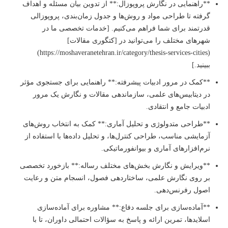
**راهنمایی در نگارش پروپوزال:** از تدوین بیان مسئله و اهداف
گرفته تا طراحی مواد و روش‌ها و جدول زمان‌بندی، پروپوزالی
قدرتمند برای شما فراهم می‌کنیم. [خدمات تخصصی ما در
شهرهای مختلف را می‌توانید در [کتگوری مقالات]
(https://moshaveranetehran.ir/category/thesis-services-cities)
ببینید.]
**کمک در مرور ادبیات پیشرفته:** راهنمایی برای جستجوی مؤثر
در دیتابیس‌های علمی، سازماندهی مقالات و نگارش یک مرور
ادبیات جامع و انتقادی.
**طراحی متدولوژی و تحلیل آماری:** کمک به انتخاب روش‌های
آزمایشی مناسب، طراحی کنترل‌ها، و تحلیل داده‌ها با استفاده از
نرم‌افزارهای آماری و بیوانفورماتیکی.
**ویرایش و نگارش بخش‌های مختلف رساله:** بازخورد تخصصی
بر روی نگارش علمی، ساختاردهی فصول، انسجام متن و رعایت
اصول رفرنس‌دهی.
**آماده‌سازی برای جلسه دفاع:** مشاوره برای آماده‌سازی
اسلایدها، تمرین ارائه و پاسخ به سؤالات احتمالی داوران، تا با