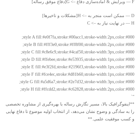
F — ویرایش & آماده‌سازی دفاع –> G[دفاع موفق رساله]
D — ممکن است منجر به –> H[مشکلات و تاخیرها]
H — در نهایت نیاز به –> C
style A fill:#e0f7fa,stroke:#00acc1,stroke-width:2px,color:#000;
style B fill:#fff3e0,stroke:#ff8f00,stroke-width:2px,color:#000;
style C fill:#c8e6c9,stroke:#4caf50,stroke-width:3px,color:#000;
style D fill:#ffebee,stroke:#e53935,stroke-width:1px,color:#000;
style E fill:#e3f2fd,stroke:#2196f3,stroke-width:1px,color:#000;
style F fill:#fce4ec,stroke:#d81b60,stroke-width:1px,color:#000;
style G fill:#a5d6a7,stroke:#2e7d32,stroke-width:3px,color:#000;
style H fill:#ffcdd2,stroke:#c62828,stroke-width:2px,color:#000;
“`
**اینفوگرافیک بالا، مسیر نگارش رساله با بهره‌گیری از مشاوره تخصصی
را به سادگی و وضوح نشان می‌دهد، از انتخاب اولیه موضوع تا دفاع نهایی
و کسب موفقیت علمی.**
—