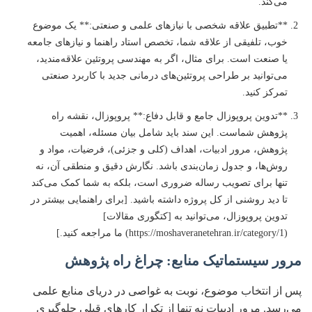
می‌کند.
**تطبیق علاقه شخصی با نیازهای علمی و صنعتی:** یک موضوع
خوب، تلفیقی از علاقه شما، تخصص استاد راهنما و نیازهای جامعه
یا صنعت است. برای مثال، اگر به مهندسی پروتئین علاقه‌مندید،
می‌توانید بر طراحی پروتئین‌های درمانی جدید با کاربرد صنعتی
تمرکز کنید.
**تدوین پروپوزال جامع و قابل دفاع:** پروپوزال، نقشه راه
پژوهش شماست. این سند باید شامل بیان مسئله، اهمیت
پژوهش، مرور ادبیات، اهداف (کلی و جزئی)، فرضیات، مواد و
روش‌ها، و جدول زمان‌بندی باشد. نگارش دقیق و منطقی آن، نه
تنها برای تصویب رساله ضروری است، بلکه به شما کمک می‌کند
تا دید روشنی از کل پروژه داشته باشید. [برای راهنمایی بیشتر در
تدوین پروپوزال، می‌توانید به [کتگوری مقالات]
(https://moshaveranetehran.ir/category/1) ما مراجعه کنید.]
مرور سیستماتیک منابع: چراغ راه پژوهش
پس از انتخاب موضوع، نوبت به غواصی در دریای منابع علمی
می‌رسد. مرور ادبیات نه تنها از تکرار کارهای قبلی جلوگیری