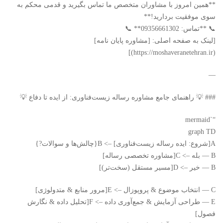
**همین امروز با مشاوران متخصص ما تماس بگیرید و قدمی محکم به
سوی موفقیت بردارید!**
📞 **تماس: 09356661302** 📞
[لینک به صفحه اصلی: [مشاوره پایان نامه]
(https://moshaveranetehran.ir)]
—
### 💡 راهنمای جامع مشاوره رساله زیست‌فناوری: از ایده تا دفاع 💡
“`mermaid
graph TD
A[شروع: ایده رساله زیست‌فناوری] –> B{چالش‌ها و سوالات?}
B — بله –> C[مشاوره تخصصی رساله]
B — خیر –> D[مسیر مستقل (سخت‌تر)]
C — انتخاب موضوع & پروپوزال –> E[مرور منابع & متدولوژی]
E — طراحی آزمایش & جمع‌آوری داده –> F[تحلیل داده & نگارش
فصول]