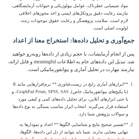
مواد شیمیایی خطرناک، عوامل بیولوژیکی و حیوانات آزمایشگاهی،
نیازمند رعایت دقیق پروتکل‌های ایمنی و اخذ مجوزهای اخلاقی
لازم است. سلامت پژوهشگر و رعایت حقوق موجودات زنده،
اولویت اصلی است.
جمع‌آوری و تحلیل داده‌ها: استخراج معنا از اعداد
پس از انجام آزمایشات، با حجم زیادی از داده‌ها روبه‌رو خواهید
شد. تبدیل این داده‌های خام به اطلاعات meaningful و قابل ارائه،
نیازمند مهارت در تحلیل آماری و بیوانفورماتیکی است.
**ابزارهای آماری رایج در زیست‌فناوری:** نرم‌افزارهایی مانند R
(با پکیج‌های بیوانفورماتیک خاص), GraphPad Prism, SPSS, SAS، و
یا حتی ابزارهای آنلاین، برای تحلیل داده‌های کمی و کیفی مورد
استفاده قرار می‌گیرند. انتخاب ابزار مناسب بستگی به نوع داده‌ها
و سوالات پژوهش شما دارد.
**تفسیر صحیح نتایج و شناسایی الگوها:** اعداد و نمودارها به
تنهایی معنایی ندارند. شما باید بتوانید از دل این داده‌ها، الگوها،