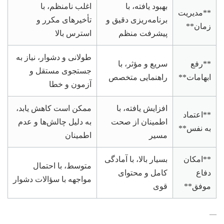
بهبود یافته، با
اغلب نامنظم، با
**مدیریت
برنامه‌ریزی دقیق و
تأخیرهای مکرر و
زمان**
پیشرفت منظم
استرس بالا
طولانی و دشوار، نیاز به
**رفع
سریع و مؤثر، با
جستجوی مستقل و
ابهامات**
راهنمایی متخصص
آزمون و خطا
افزایش یافته، با
ممکن است کاهش یابد،
**اعتماد
اطمینان از صحت
به دلیل چالش‌ها و عدم
به نفس**
مسیر
اطمینان
**امکان
بسیار بالا، با آمادگی
متوسط، با احتمال
دفاع
کامل و محتوای
مواجهه با سؤالات دشوار
موفق**
قوی
—