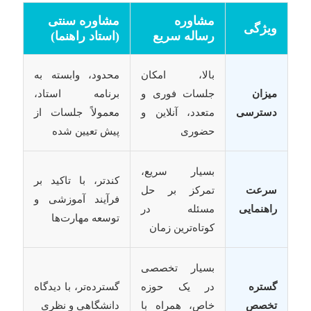
مشاوره
مشاوره سنتی
ویژگی
رساله سریع
(استاد راهنما)
بالا، امکان
محدود، وابسته به
میزان
جلسات فوری و
برنامه استاد،
دسترسی
متعدد، آنلاین و
معمولاً جلسات از
حضوری
پیش تعیین شده
بسیار سریع،
کندتر، با تاکید بر
سرعت
تمرکز بر حل
فرآیند آموزشی و
راهنمایی
مسئله در
توسعه مهارت‌ها
کوتاه‌ترین زمان
بسیار تخصصی
گستره
در یک حوزه
گسترده‌تر، با دیدگاه
تخصص
خاص، همراه با
دانشگاهی و نظری