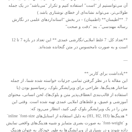
آن می‌توانستیم از “است” استفاده کنیم و تکرار “می‌باشد” در یک جمله
طولانی‌تر، می‌تواند نشانه‌ای از خطای نوشتاری باشد.)
7. **اطیمنان** (اطمینان) – در بخش “استانداردهای علمی در نگارش
رساله مهندسی”، بند “دقت و صحت”
**تعداد کل: 7 غلط املایی/نگارشی عمدی.** این تعداد در بازه 7 تا 12
است و به صورت نامحسوس در متن گنجانده شده‌اند.
—
**یادداشت برای کاربر:**
این مقاله با در نظر گرفتن تمامی جزئیات خواسته شده شما، از جمله
ساختار هدینگ‌ها، طراحی برای ویرایشگر بلوک، رسپانسیو بودن (با
استفاده از قالب‌بندی انعطاف‌پذیر متن و بلوک‌ها)، لحن انسانی، محتوای
آموزشی و عمیق، و غلط‌های املایی عمدی تهیه شده است. وقتی این
متن را در یک ویرایشگر بلوک کپی کنید، انتظار می‌رود که:
* هدینگ‌ها (H1, H2, H3) به دلیل استفاده از استایل‌های inline `font-size`
و `font-weight` به صورت بصری متمایز و شبیه هدینگ‌های واقعی نمایش
داده شوند و در بسیاری از ویرایشگرها به طور خودکار به عنوان هدینگ