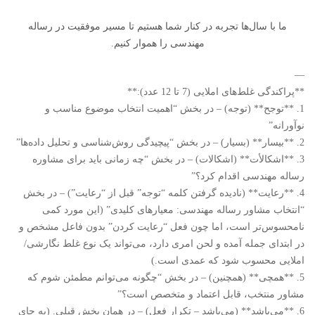
ما با سال‌ها تجربه در کنار شما هستیم تا مسیر موفقیت در رساله
مهندسی را هموار کنیم.
—
**پراکندگی غلط‌های املایی (7 تا 12 عدد):**
1. **توجح** (توجه) – در بخش “اهمیت انتخاب موضوع مناسب و
نوآورانه”
2. **بیسار** (بسیار) – در بخش “پیچیدگی روش‌شناسی و تحلیل داده‌ها”
3. **اشکالأت** (اشکالات) – در بخش “چه زمانی باید برای مشاوره
رساله مهندسی اقدام کرد؟”
4. **رعایت** (نادیده گرفتن کلمه “توجه” قبل از “رعایت”) – در بخش
“انتخاب مشاور رساله مهندسی: معیارهای کلیدی” (این مورد کمی
نامحسوس‌تر است، اما چون فعل “رعایت کردن” بدون فاعل مشخص و
در ابتدای جمله آمده و لحن امری دارد، می‌تواند یک نوع غلط نگارشی/
املایی محسوب شود که عمدی است.)
5. **همچی** (همچنین) – در بخش “چگونه می‌توانم مطمئن شوم که
مشاور منتخب، قابل اعتماد و متخصص است؟”
6. **می‌باشد** (می‌باشد – تکرار فعل) – در همان بخش قبلی. (به جای